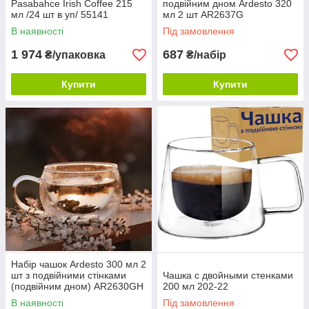
Pasabahce Irish Coffee 215
подвійним дном Ardesto 320
мл /24 шт в уп/ 55141
мл 2 шт AR2637G
В наявності
Під замовлення
1 974
687
₴/упаковка
₴/набір
Купити
Купити
Набір чашок Ardesto 300 мл 2
шт з подвійними стінками
Чашка c двойными стенками
(подвійним дном) AR2630GH
200 мл 202-22
В наявності
Під замовлення