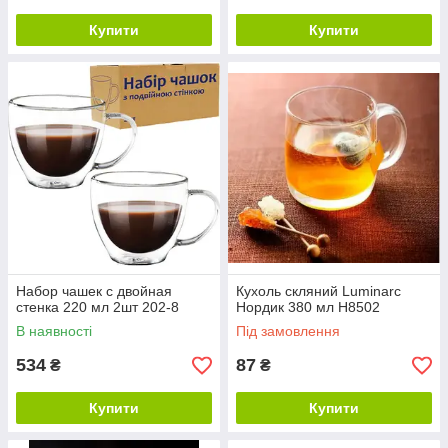
Купити
Купити
Набор чашек с двойная
Кухоль скляний Luminarc
стенка 220 мл 2шт 202-8
Нордик 380 мл Н8502
В наявності
Під замовлення
534
87
₴
₴
Купити
Купити