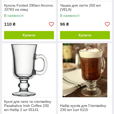
Кухоль Footed 290мл Arcoroc
Чашка для латте 250 мл
J3783 на ніжці
(VELA)
В наявності
В наявності
110
96
₴
₴
Купити
Купити
Кухлі для лате та глінтвейну
Pasabahce Irish Coffee 230
Набір кухлів для Глінтвейну
мл Набір 2 шт 55141
230 мл 1шт 6115