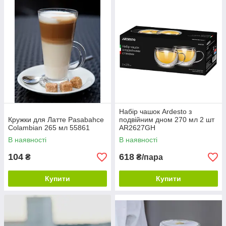
Набір чашок Ardesto з
Кружки для Латте Pasabahce
подвійним дном 270 мл 2 шт
Colambian 265 мл 55861
AR2627GH
В наявності
В наявності
104
618
₴
₴/пара
Купити
Купити