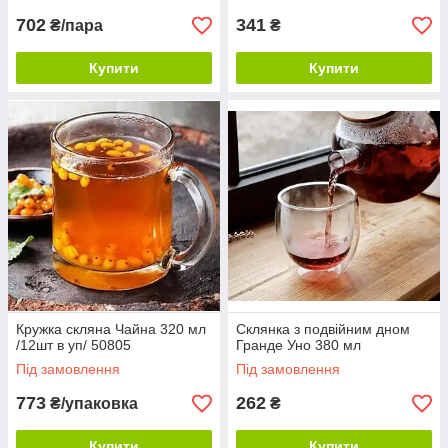
702
341
₴/пара
₴
Купити
Купити
Кружка скляна Чайна 320 мл
Склянка з подвійним дном
/12шт в уп/ 50805
Гранде Уно 380 мл
Під замовлення
Під замовлення
773
262
₴/упаковка
₴
Купити
Купити