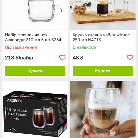
Набір скляних чашок
Кружка скляна чайна Фітнес
Анкоридж 210 мл 6 шт 5234
250 мл N4715
Під замовлення
В наявності
218
48
₴/набір
₴
Купити
Купити