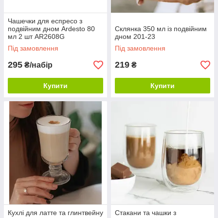
Чашечки для еспресо з
подвійним дном Ardesto 80
Склянка 350 мл із подвійним
мл 2 шт AR2608G
дном 201-23
Під замовлення
Під замовлення
295
219
₴/набір
₴
Купити
Купити
Кухлі для латте та глинтвейну
Стакани та чашки з