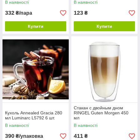
В наявності
В наявності
332
123
₴/пара
₴
Купити
Купити
Стакан с двойным дном
Кухоль Annealed Gracia 280
RINGEL Guten Morgen 450
мл Luminarc L5792 6 шт.
мл
В наявності
В наявності
390
411
₴/упаковка
₴