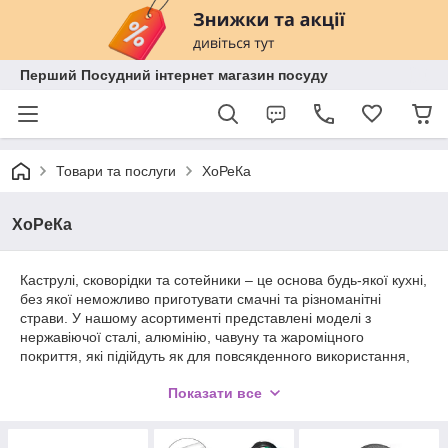
Перший Посудний інтернет магазин посуду
Товари та послуги
ХоРеКа
ХоРеКа
Каструлі, сковорідки та сотейники – це основа будь-якої кухні,
без якої неможливо приготувати смачні та різноманітні
страви. У нашому асортименті представлені моделі з
нержавіючої сталі, алюмінію, чавуну та жароміцного
покриття, які підійдуть як для повсякденного використання,
так і для професійної кухні.
Показати все
Сковорідки для смаження, сотейники для гасіння та
універсальні каструлі допоможуть вам розкрити кулінарні
таланти та приготувати страви будь-якої складності.