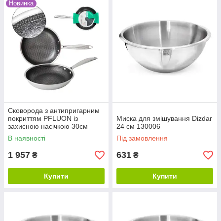
Новинка
Сковорода з антипригарним
покриттям PFLUON із
Миска для змішування Dizdar
захисною насічкою 30см
24 см 130006
9090-30
В наявності
Під замовлення
1 957
631
₴
₴
Купити
Купити