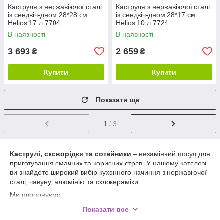
Каструля з нержавіючої сталі
Каструля з нержавіючої сталі
із сендвіч-дном 28*28 см
із сендвіч-дном 28*17 см
Helios 17 л 7704
Helios 10 л 7724
В наявності
В наявності
3 693
2 659
₴
₴
Купити
Купити
Показати ще
1
/ 3
Каструлі, сковорідки та сотейники
– незамінний посуд для
приготування смачних та корисних страв. У нашому каталозі
ви знайдете широкий вибір кухонного начиння з нержавіючої
сталі, чавуну, алюмінію та склокераміки.
Ми пропонуємо:
каструлі різних обсягів
– для супів, бульйонів та
Показати все
гарнірів;