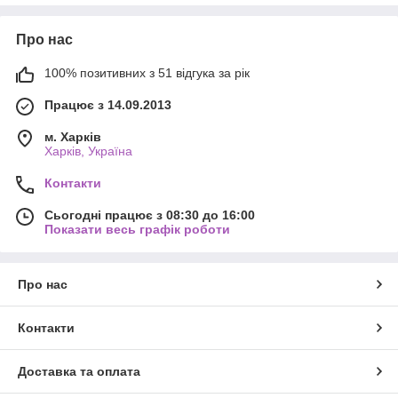
сковорідки з антипригарним покриттям
– для
смаження та гасіння;
Про нас
сотейники універсальні
– для приготування соусів,
100% позитивних з 51 відгука за рік
овочів та м'ясних страв;
професійний посуд для інтенсивного використання
Працює з 14.09.2013
та щоденного приготування.
м. Харків
Якісні матеріали забезпечують рівномірне нагрівання,
Харків, Україна
довговічність та зручність у догляді. У нашому інтернет-
магазині ви можете
купити каструлі
,
сковорідки та
Контакти
сотейники
за вигідною ціною з доставкою по Україні.
Сьогодні працює з 08:30 до 16:00
З правильним кухонним посудом процес приготування стане
Показати весь графік роботи
простішим, а страви будуть ще смачнішими.
Про нас
Контакти
Доставка та оплата