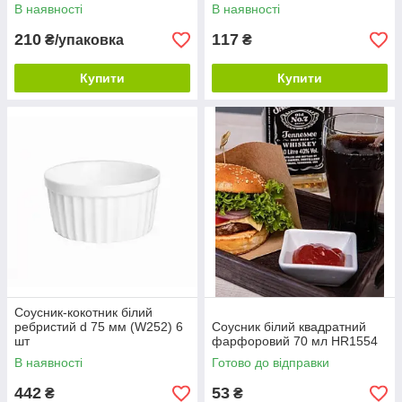
В наявності
В наявності
210
117
₴/упаковка
₴
Купити
Купити
Соусник-кокотник білий
ребристий d 75 мм (W252) 6
Соусник білий квадратний
шт
фарфоровий 70 мл HR1554
В наявності
Готово до відправки
442
53
₴
₴