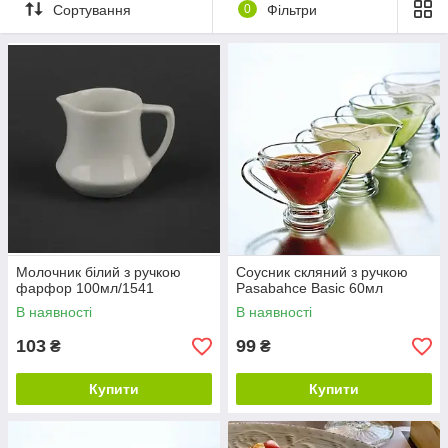
Сортування
0
Фільтри
Молочник білий з ручкою
Соусник скляний з ручкою
фарфор 100мл/1541
Pasabahce Basic 60мл
В наявності
В наявності
103
99
₴
₴
Купити
Купити