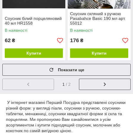
Соусник скляний з ручкою
Соусник білий порцеляновий
Pasabahce Basic 190 мл арт.
40 мл HR1558
55012
В наявності
В наявності
62
176
₴
₴
Купити
Купити
Показати ще
1
/ 2
У інтернет магазині Перший Посудна представлені соусники
різний форм: у вигляді піали, соусники з ручкою, соусники-
таблетки, менажниці, соусники квадратної форми зі скла та
порцеляни. Ми пропонуємо Вам ознайомитися з усім
асортиментом і купити підходящий соусник, молочник або
кокотник по самій вигідною ціною.