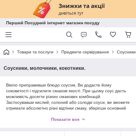
Перший Посудний інтернет магазин посуду
Товари та послуги
Предмети сервірування
Соусники,
Соусники, молочники, кокотники.
Вміло приправивши блюдо соусом, Ви додасте йому
соковитості і підсилите смакові якості. При цьому соус дасть
можливість досягти різних смакових комбінацій.
Застосувавши кислий, солоний або солодкі соуси, ви зможете
отримати абсолютно різні відтінки смаку, зберігши основний
аромат їжі. Але, як відомо, важливо не тільки приготувати
Показати все
смачне блюдо, але і красиво його піднести. Спеціально для
цього в кулінарії здавна використовуються такі предмети
сервіровки, як соусники, молочники, менажниці та інше.