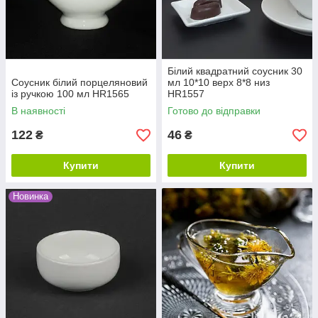
Білий квадратний соусник 30
Соусник білий порцеляновий
мл 10*10 верх 8*8 низ
із ручкою 100 мл HR1565
HR1557
В наявності
Готово до відправки
122
46
₴
₴
Купити
Купити
Новинка