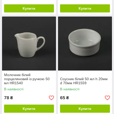
Купити
Купити
Молочник білий
порцеляновий із ручкою 50
Соусник білий 50 мл h 20мм
мл HR1540
d 70мм HR1559
В наявності
В наявності
78
65
₴
₴
Купити
Купити