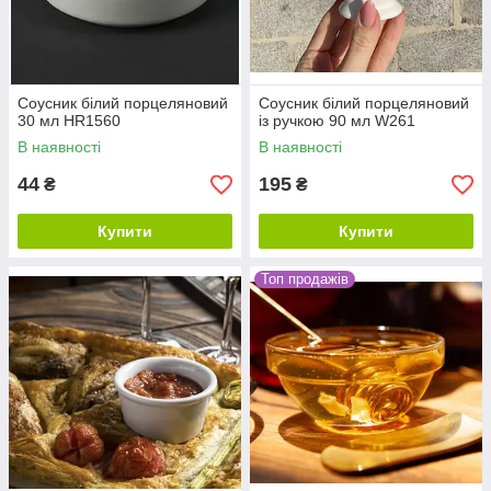
Соусник білий порцеляновий
Соусник білий порцеляновий
30 мл HR1560
із ручкою 90 мл W261
В наявності
В наявності
44
195
₴
₴
Купити
Купити
Топ продажів