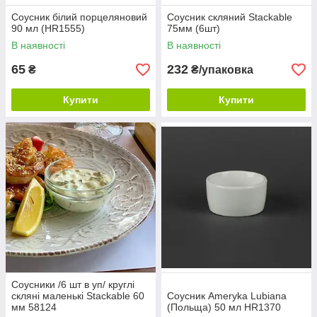
Соусник білий порцеляновий
Соусник скляний Stackable
90 мл (HR1555)
75мм (6шт)
В наявності
В наявності
65
232
₴
₴/упаковка
Купити
Купити
Соусники /6 шт в уп/ круглі
скляні маленькі Stackable 60
Соусник Ameryka Lubiana
мм 58124
(Польща) 50 мл HR1370