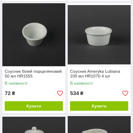
Соусник білий порцеляновий
Соусник Ameryka Lubiana
50 мл HR1555
100 мл HR1070 4 шт
В наявності
В наявності
72
534
₴
₴
Купити
Купити