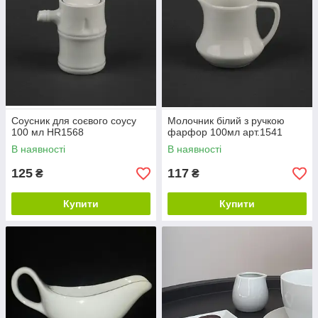
Соусник для соєвого соусу
Молочник білий з ручкою
100 мл HR1568
фарфор 100мл арт.1541
В наявності
В наявності
125
117
₴
₴
Купити
Купити