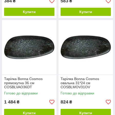
384
583
₴
₴
Купити
Купити
Тарілка Bonna Cosmos
Тарілка Bonna Cosmos
прямокутна 36 см
овальна 31*24 см
COSBLVAO36DT
COSBLMOV31OV
Готово до відправки
Готово до відправки
1 484
824
₴
₴
Купити
Купити