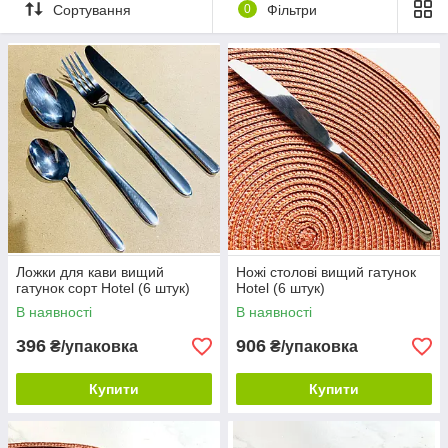
використання.
Сортування
0
Фільтри
Дизайн столових приладів "Hotel" дуже стильний та
елегантний, завдяки чому вони будуть чудово виглядати на
будь-якому столі. Блискуча поверхня нержавіючої сталі додає
шик та вишуканість вашій трапезі.
Цей набір столових приладів "Hotel" вищого ґатунку
відрізняється від інших своєю міцністю, елегантністю та
зручністю у використанні. Він підійде для будь-яких урочистих
заходів та сімейних вечерь, а також може бути чудовим
подарунком для ваших близьких та друзів.
Ложки для кави вищий
Ножі столові вищий гатунок
гатунок сорт Hotel (6 штук)
Hotel (6 штук)
В наявності
В наявності
396
906
₴/упаковка
₴/упаковка
Купити
Купити