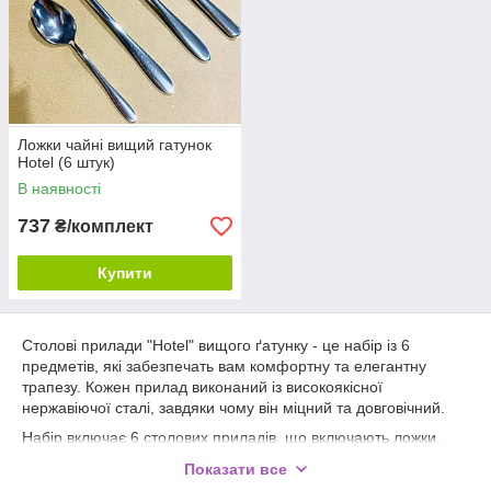
Ложки чайні вищий гатунок
Hotel (6 штук)
В наявності
737
₴/комплект
Купити
Столові прилади "Hotel" вищого ґатунку - це набір із 6
предметів, які забезпечать вам комфортну та елегантну
трапезу. Кожен прилад виконаний із високоякісної
нержавіючої сталі, завдяки чому він міцний та довговічний.
Набір включає 6 столових приладів, що включають ложки,
вилки і ножі. Кожен прилад має зручну та ергономічну ручку,
Показати все
яка забезпечує надійне захоплення та комфортне