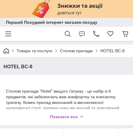
Перший Посудний інтернет магазин посуду
Товари та послуги
Столові прилади
HOTEL BC-8
HOTEL BC-8
Столові прилади "Hotel" вищого ґатунку - це набір із 6
предметів, які забезпечать вам комфортну та елегантну
трапезу. Кожен прилад виконаний із високоякісної
нержавіючої сталі, завдяки чому він міцний та довговічний.
Набір включає 6 столових приладів, що включають ложки,
Показати все
вилки і ножі. Кожен прилад має зручну та ергономічну ручку,
яка забезпечує надійне захоплення та комфортне