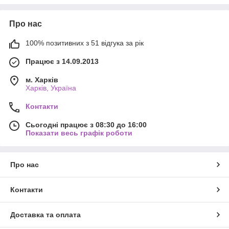
використання.
Дизайн столових приладів "Hotel" дуже стильний та
Про нас
елегантний, завдяки чому вони будуть чудово виглядати на
будь-якому столі. Блискуча поверхня нержавіючої сталі додає
100% позитивних з 51 відгука за рік
шик та вишуканість вашій трапезі.
Цей набір столових приладів "Hotel" вищого ґатунку
Працює з 14.09.2013
відрізняється від інших своєю міцністю, елегантністю та
м. Харків
зручністю у використанні. Він підійде для будь-яких урочистих
Харків, Україна
заходів та сімейних вечерь, а також може бути чудовим
подарунком для ваших близьких та друзів.
Контакти
Сьогодні працює з 08:30 до 16:00
Показати весь графік роботи
Про нас
Контакти
Доставка та оплата