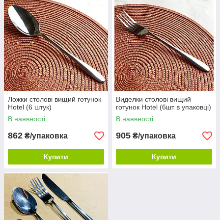
Ложки столові вищий готунок
Виделки столові вищий
Hotel (6 штук)
готунок Hotel (6шт в упаковці)
В наявності
В наявності
862
905
₴/упаковка
₴/упаковка
Купити
Купити