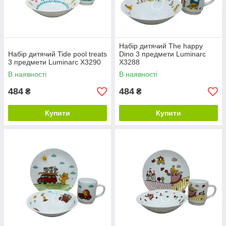
Набір дитячий The happy
Набір дитячий Tide pool treats
Dino 3 предмети Luminarc
3 предмети Luminarc X3290
X3288
В наявності
В наявності
484
484
₴
₴
Купити
Купити