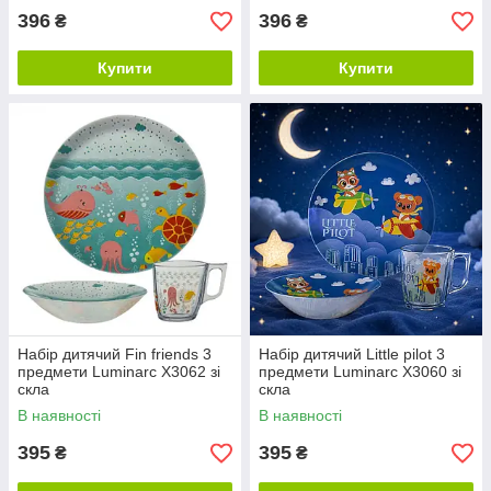
396
396
₴
₴
Купити
Купити
Набір дитячий Fin friends 3
Набір дитячий Little pilot 3
предмети Luminarc X3062 зі
предмети Luminarc X3060 зі
скла
скла
В наявності
В наявності
395
395
₴
₴