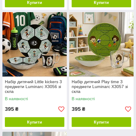
Купити
Купити
Набір дитячий Little kickers 3
Набір дитячий Play time 3
предмети Luminarc X3056 зі
предмети Luminarc X3057 зі
скла
скла
В наявності
В наявності
395
395
₴
₴
Купити
Купити