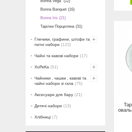
Bonna Vega
12
Bonna Banquet
16
Bonna Iris
21
Тарілки Порцеляна
31
Глечики, графини, штофи та
питні набори
122
Чайні та кавові набори
17
ХоРеКа
51
Чайники , чашки , кавові та
чайні набори зі скла
75
Аксесуари для бару
21
Тар
Дитячі набори
13
оваль
Хлібниці
7