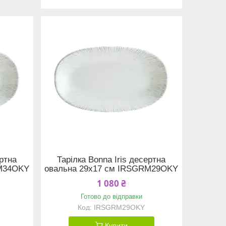
ертна
Тарілка Bonna Iris десертна
RM34OKY
овальна 29х17 см IRSGRM29OKY
1 080 ₴
Готово до відправки
IRSGRM29OKY
Купити