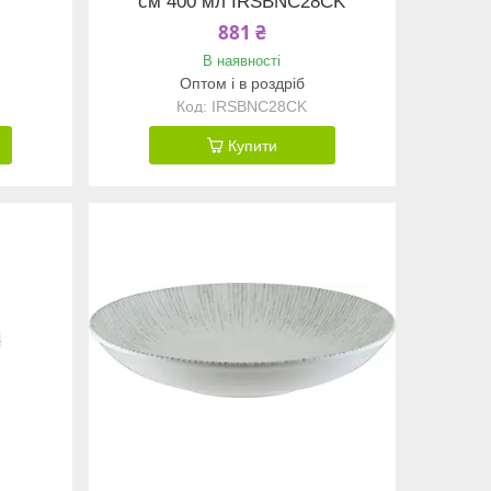
см 400 мл IRSBNC28CK
881 ₴
В наявності
Оптом і в роздріб
IRSBNC28CK
Купити