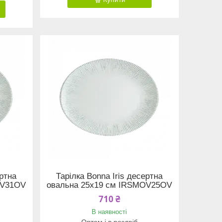
ертна
Тарілка Bonna Iris десертна
OV31OV
овальна 25х19 см IRSMOV25OV
710 ₴
В наявності
Оптом і в роздріб