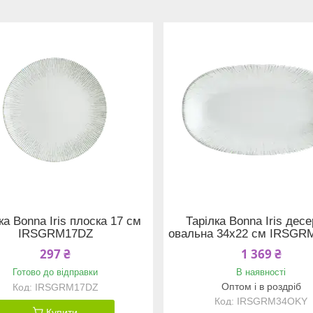
ка Bonna Iris плоска 17 см
Тарілка Bonna Iris дес
IRSGRM17DZ
овальна 34х22 см IRSG
297 ₴
1 369 ₴
Готово до відправки
В наявності
Оптом і в роздріб
IRSGRM17DZ
IRSGRM34OKY
Купити