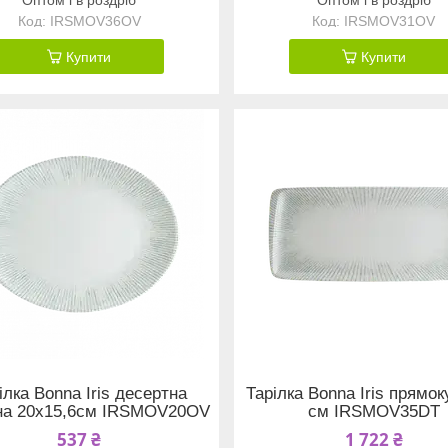
IRSMOV36OV
IRSMOV31OV
Купити
Купити
ілка Bonna Iris десертна
Тарілка Bonna Iris прямок
на 20х15,6см IRSMOV20OV
см IRSMOV35DT
537 ₴
1 722 ₴