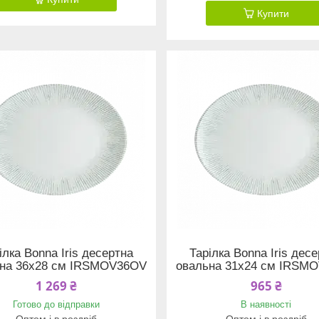
Купити
ілка Bonna Iris десертна
Тарілка Bonna Iris дес
на 36х28 см IRSMOV36OV
овальна 31х24 см IRSM
1 269 ₴
965 ₴
Готово до відправки
В наявності
Оптом і в роздріб
Оптом і в роздріб