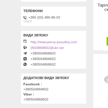
Таріл
с
+380 (50) 486-86-02
VIBER
http://www.pervy-posudny.com
0504868602@ukr.net
+380504868602
+380504868602
+380504868602
Facebook
+380504868602
Viber
+380504868602