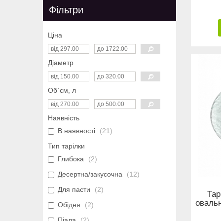
Фільтри
Ціна
Діаметр
Об`єм, л
Наявність
В наявності
21
Тип тарілки
Глибока
2
Десертна/закусочна
12
Для пасти
2
Тар
оваль
Обідня
2
Піала
2