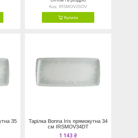
IRSMOV25OV
Купити
утна 35
Тарілка Bonna Iris прямокутна 34
см IRSMOV34DT
1 143 ₴