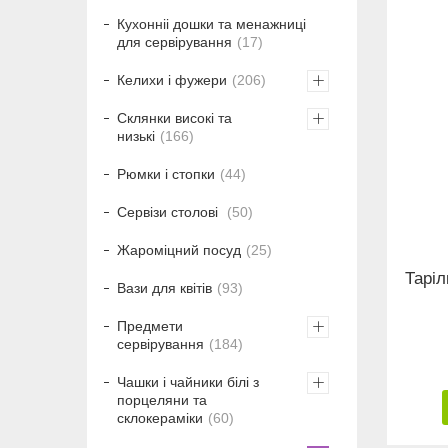
Кухонніі дошки та менажниці
для сервірування
17
Келихи і фужери
206
Склянки високі та
низькі
166
Рюмки і стопки
44
Сервізи столові
50
Жароміцний посуд
25
Таріл
Вази для квітів
93
Предмети
сервірування
184
Чашки і чайники білі з
порцеляни та
склокераміки
60