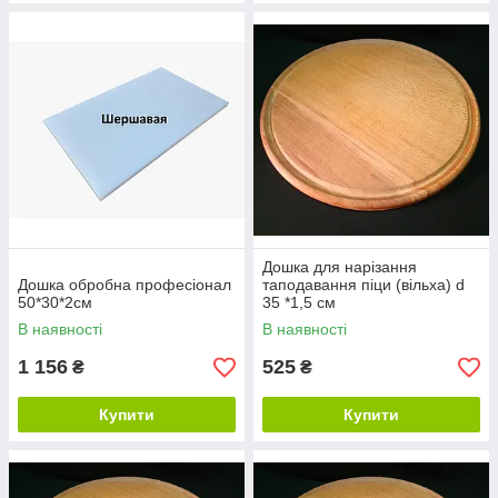
Дошка для нарізання
Дошка обробна професіонал
таподавання піци (вільха) d
50*30*2см
35 *1,5 см
В наявності
В наявності
1 156
525
₴
₴
Купити
Купити