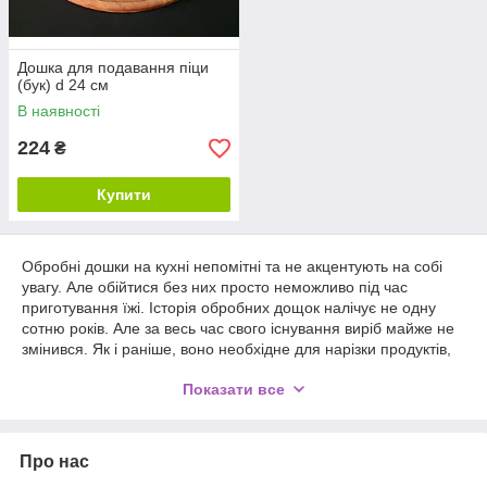
Дошка для подавання піци
(бук) d 24 см
В наявності
224
₴
Купити
Обробні дошки на кухні непомітні та не акцентують на собі
увагу. Але обійтися без них просто неможливо під час
приготування їжі. Історія обробних дощок налічує не одну
сотню років. Але за весь час свого існування виріб майже не
змінився. Як і раніше, воно необхідне для нарізки продуктів,
шатківниці та подрібнення. Часто господині використовують
Показати все
дошки як підставки під каструлі та сковороди, тільки зняті з
вогню. Дедалі частіше дерев'яна дошка стає частиною
сервірування: це актуально для подачі деяких страв
японської та італійської кухні.
Про нас
Дерево довговічне і практичне, воно легко миється і не тупить