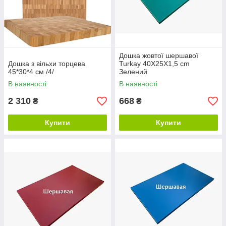
Дошка жовтої шершавої
Дошка з вільхи торцева
Turkay 40X25X1,5 cm
45*30*4 см /4/
Зелений
В наявності
В наявності
2 310
668
₴
₴
Купити
Купити