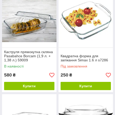
Каструля прямокутна скляна
Pasabahce Borcam (1,9 л. +
Квадратна форма для
1,38 л.) 59009
запікання Simax 1.6 л s7286
В наявності
Під замовлення
580
250
₴
₴
Купити
Купити