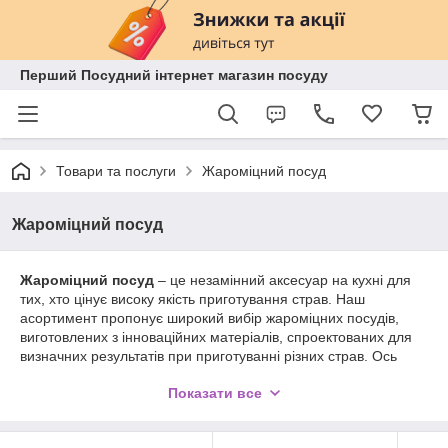
Перший Посудний інтернет магазин посуду
Товари та послуги
Жароміцний посуд
Жароміцний посуд
Жароміцний посуд
– це незамінний аксесуар на кухні для
тих, хто цінує високу якість приготування страв. Наш
асортимент пропонує широкий вибір жароміцних посудів,
виготовлених з інноваційних матеріалів, спроектованих для
визначних результатів при приготуванні різних страв. Ось
деякі характеристики наших товарів:
Показати все
Жароміцні Матеріали:
Наші вироби виготовлені з
високоякісних жароміцних матеріалів, що забезпечують
рівномірний розподіл тепла та довговічність.