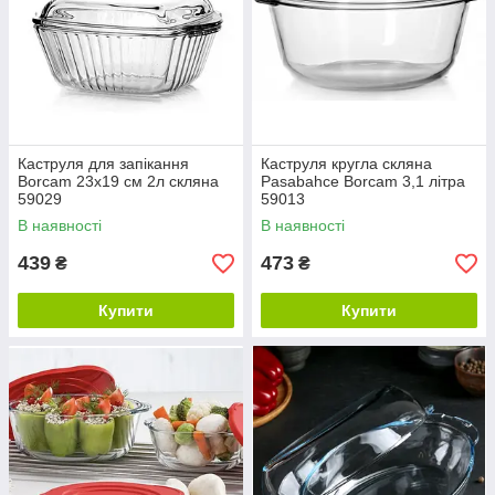
Каструля для запікання
Каструля кругла скляна
Borcam 23х19 см 2л скляна
Pasabahce Borcam 3,1 літра
59029
59013
В наявності
В наявності
439
473
₴
₴
Купити
Купити