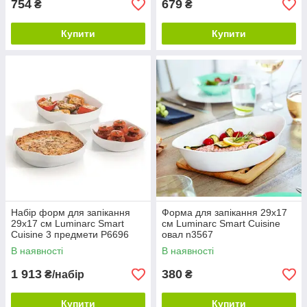
754
679
₴
₴
Купити
Купити
Набір форм для запікання
Форма для запікання 29х17
29х17 см Luminarc Smart
см Luminarc Smart Cuisine
Cuisine 3 предмети P6696
овал n3567
В наявності
В наявності
1 913
380
₴/набір
₴
Купити
Купити