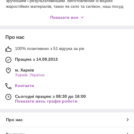
зручнішим і результативнішим. Виготовлений із міцних
жаростійких матеріалів, таких як скло та силікон, наш посуд
забезпечує рівномірний розподіл тепла, легкість у догляді та
Показати все
чудові смакові характеристики приготовлених страв. З
різноманітністю форм та розмірів, наші вироби стануть
незамінним помічником на вашій кухні, надаючи
приготованим стравам неповторного смаку та стильного
Про нас
вигляду. Стійкість до високих температур, легкість у догляді
та стильний дизайн роблять наш жароміцний посуд відмінним
100% позитивних з 51 відгука за рік
вибором для тих, хто цінує кулінарне мистецтво та комфорт у
використанні. Відкрийте собі задоволення від готування з
Працює з 14.09.2013
нашою колекцією жароміцного посуду, де функціональність
зустрічається з елегантністю.
м. Харків
Харків, Україна
Замовте жароміцний посуд за вигідною ціною з доставкою
по Україні та створіть атмосферу затишку та вишуканості за
Контакти
будь-яким столом.
Сьогодні працює з 08:30 до 16:00
Показати весь графік роботи
Про нас