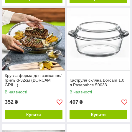
Кругла форма для запікання/
гриль d-32см (BORCAM
Каструля скляна Borcam 1,0
GRILL)
л Pasapahce 59033
В наявності
В наявності
352
407
₴
₴
Купити
Купити