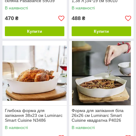
скляна Pasabahce 59039
1,38 л.)34*19 см 59010
В наявності
В наявності
470
488
₴
₴
Купити
Купити
Глибока форма для
Форма для запікання біла
запікання 38x23 см Luminarc
26х26 см Luminarc Smart
Smart Cuisine N3486
Cuisine квадратна P4026
В наявності
В наявності