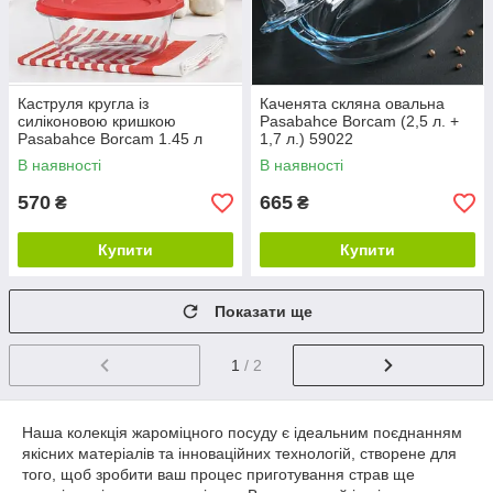
Каструля кругла із
Каченята скляна овальна
силіконовою кришкою
Pasabahce Borcam (2,5 л. +
Pasabahce Borcam 1.45 л
1,7 л.) 59022
59123
В наявності
В наявності
570
665
₴
₴
Купити
Купити
Показати ще
1
/ 2
Наша колекція жароміцного посуду є ідеальним поєднанням
якісних матеріалів та інноваційних технологій, створене для
того, щоб зробити ваш процес приготування страв ще