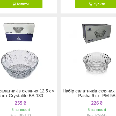
Купити
Купити
салатників скляних 12.5 см
Набір салатників скляних 
6 шт Crystalite BB-130
Pasha 6 шт PM-5B
255 ₴
226 ₴
В наявності
В наявності
BB-130
PM-5B