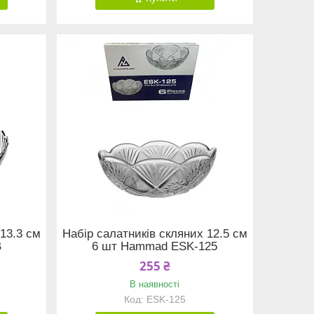
 13.3 см
Набір салатників скляних 12.5 см
B
6 шт Hammad ESK-125
255 ₴
В наявності
ESK-125