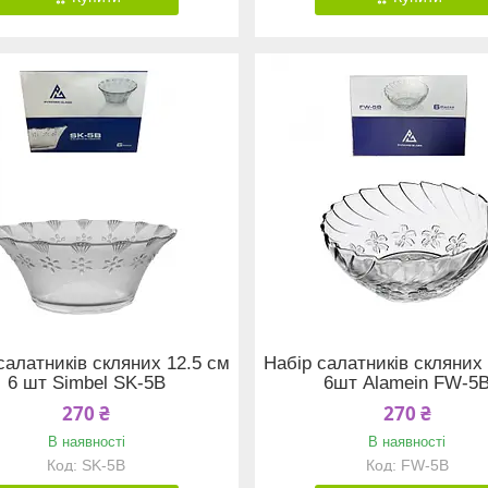
салатників скляних 12.5 см
Набір салатників скляних
6 шт Simbel SK-5B
6шт Alamein FW-5
270 ₴
270 ₴
В наявності
В наявності
SK-5B
FW-5B