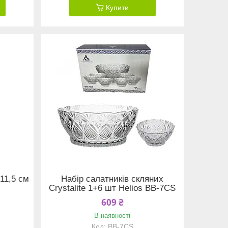
Купити
11,5 см
Набір салатників скляних
Crystalite 1+6 шт Helios BB-7CS
609 ₴
В наявності
BB-7CS