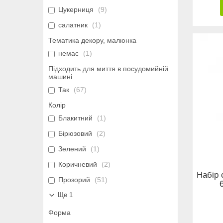
Цукерниця
9
салатник
1
Тематика декору, малюнка
немає
1
Підходить для миття в посудомийній
машині
Так
67
Колір
Блакитний
1
Бірюзовий
2
Зелений
1
Коричневий
2
Набір 
Прозорий
51
Ще 1
Форма