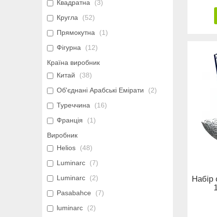
Квадратна
3
Кругла
52
Прямокутна
1
Фігурна
12
Країна виробник
Китай
38
Об'єднані Арабські Емірати
2
Туреччина
16
Франція
1
Виробник
Helios
48
Luminarc
7
Luminarc
2
Набір 
Pasabahce
7
luminarc
2