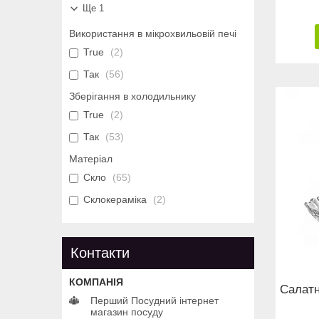
Ще 1
Використання в мікрохвильовій печі
True
2
Так
56
Зберігання в холодильнику
True
2
Так
53
Матеріал
Скло
65
Склокераміка
2
Контакти
Салат
Перший Посудний інтернет
магазин посуду