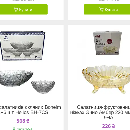
Купити
Купити
салатників скляних Boheim
Салатниця-фруктовниц
1+6 шт Helios BH-7CS
ніжках Энио Амбер 220 м
9HA
568 ₴
226 ₴
В наявності