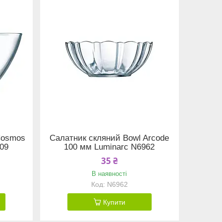
Cosmos
Салатник скляний Bowl Arcode
609
100 мм Luminarc N6962
35 ₴
В наявності
N6962
Купити