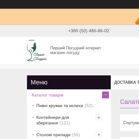
+380 (50) 486-86-02
Перший Посудний інтернет
магазин посуду
ДОСТАВКА 
Каталог товарів
Салатн
Пивні кружки та келихи
52
Контейнери для
зберігання
121
Столові прилади
55