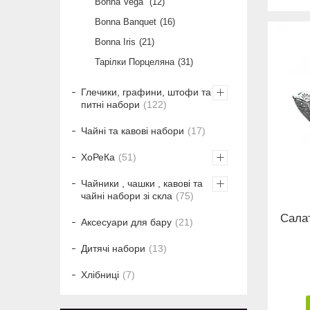
Bonna Vega
12
Bonna Banquet
16
Bonna Iris
21
Тарілки Порцеляна
31
Глечики, графини, штофи та
питні набори
122
Чайні та кавові набори
17
ХоРеКа
51
Чайники , чашки , кавові та
чайні набори зі скла
75
Сала
Аксесуари для бару
21
Дитячі набори
13
Хлібниці
7