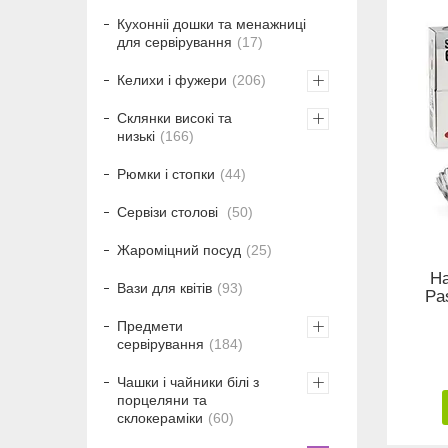
Кухонніі дошки та менажниці
для сервірування
17
Келихи і фужери
206
Склянки високі та
низькі
166
Рюмки і стопки
44
Сервізи столові
50
Жароміцний посуд
25
На
Вази для квітів
93
Pa
Предмети
сервірування
184
Чашки і чайники білі з
порцеляни та
склокераміки
60