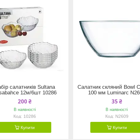
бір салатників Sultana
Салатник скляний Bowl 
sabahce 12м/6шт 10286
100 мм Luminarc N2
200 ₴
35 ₴
В наявності
В наявності
10286
N2609
Купити
Купити