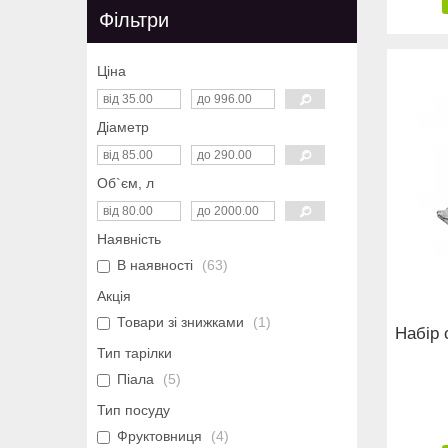
Фільтри
Ціна
Діаметр
Об`єм, л
Наявність
В наявності
63
Акція
Товари зі знижками
1
Набір 
Тип тарілки
Піала
5
Тип посуду
Фруктовниця
4