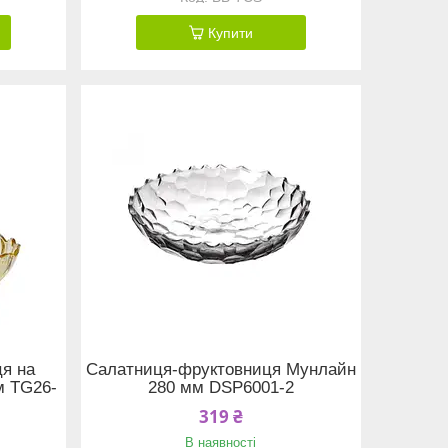
Купити
я на
Салатниця-фруктовниця Мунлайн
м TG26-
280 мм DSP6001-2
319 ₴
В наявності