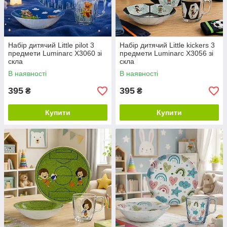
Набір дитячий Little pilot 3
Набір дитячий Little kickers 3
предмети Luminarc X3060 зі
предмети Luminarc X3056 зі
скла
скла
В наявності
В наявності
395
395
₴
₴
Купити
Купити