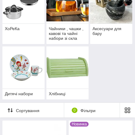
ХоРеКа
Чайники , чашки ,
Аксесуари для
кавові та чайні
бару
набори зі скла
Дитячі набори
Хлібниці
Сортування
0
Фільтри
Новинка