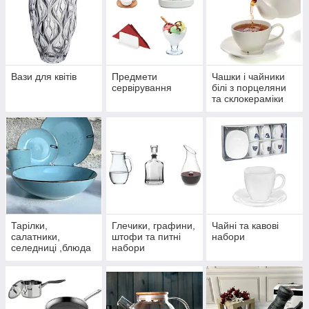
Вази для квітів
Предмети
Чашки і чайники
сервірування
білі з порцеляни
та склокераміки
Тарілки,
Глечики, графини,
Чайні та кавові
салатники,
штофи та питні
набори
селедниці ,блюда
набори