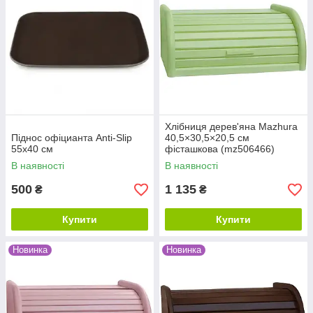
Хлібниця дерев'яна Mazhura
Піднос офіцианта Anti-Slip
40,5×30,5×20,5 см
55х40 см
фісташкова (mz506466)
В наявності
В наявності
500
1 135
₴
₴
Купити
Купити
Новинка
Новинка