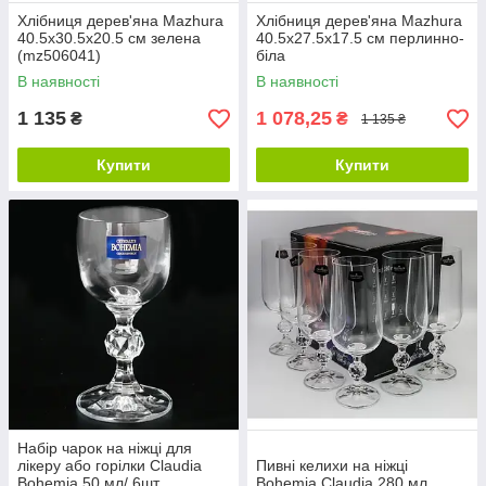
Хлібниця дерев'яна Mazhura
Хлібниця дерев'яна Mazhura
40.5х30.5x20.5 см зелена
40.5x27.5x17.5 см перлинно-
(mz506041)
біла
В наявності
В наявності
1 135
1 078,25
₴
₴
1 135 ₴
Купити
Купити
Набір чарок на ніжці для
лікеру або горілки Claudia
Пивні келихи на ніжці
Bohemia 50 мл/ 6шт
Bohemia Claudia 280 мл