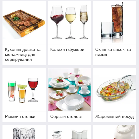
Кухонніі дошки та
Келихи і фужери
Склянки високі та
менажниці для
низькі
сервірування
Рюмки і стопки
Сервізи столові
Жароміцний посуд