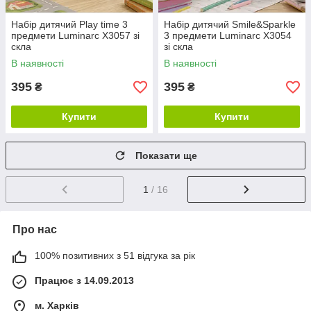
Набір дитячий Play time 3
Набір дитячий Smile&Sparkle
предмети Luminarc X3057 зі
3 предмети Luminarc X3054
скла
зі скла
В наявності
В наявності
395
395
₴
₴
Купити
Купити
Показати ще
1
/ 16
Про нас
100% позитивних з 51 відгука за рік
Працює з 14.09.2013
м. Харків