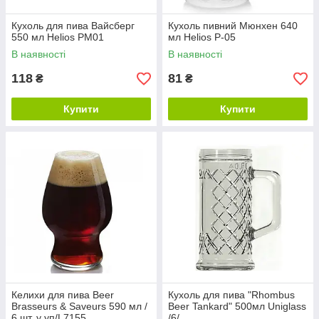
Кухоль для пива Вайсберг
Кухоль пивний Мюнхен 640
550 мл Helios PM01
мл Helios Р-05
В наявності
В наявності
118
81
₴
₴
Купити
Купити
Келихи для пива Beer
Кухоль для пива "Rhombus
Brasseurs & Saveurs 590 мл /
Beer Tankard" 500мл Uniglass
6 шт. у уп/L7155
/6/