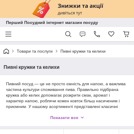
Перший Посудний інтернет магазин посуду
Товари та послуги
Пивні кружки та келихи
Пивні кружки та келихи
Пивний посуд — це не просто ємність для напою, а важлива
частина культури споживання пива. Правильно підібрана
кружка або келих допомагає розкрити смак, аромат і
характер напою, роблячи кожен ковток більш насиченим і
приємним. У нашому асортименті представлені класичні
пивні кухлі, елегантні келихи для різних сортів пива, а також
Показати все
сучасні дизайнерські рішення. Тут ви знайдете посуд для
лагерів, елів, стаутів та інших видів пива — від універсальних
моделей до спеціалізованих форм. Ми пропонуємо вироби зі