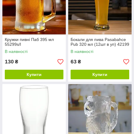
Кружки пивні Паб 395 мл
Бокали для пива Pasabahce
55299s/l
Pub 320 мл (12шт в уп) 42199
В наявності
В наявності
130
63
₴
₴
Купити
Купити