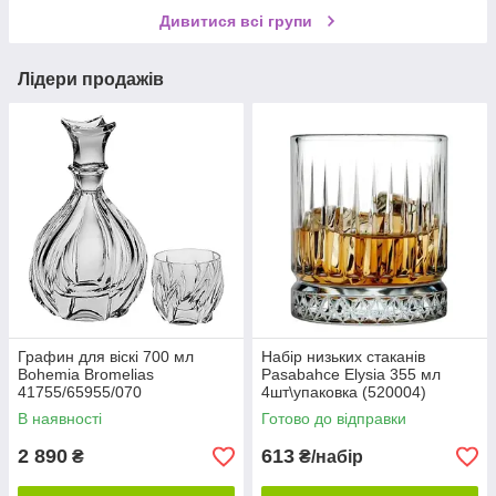
Дивитися всі групи
Лідери продажів
Графин для віскі 700 мл
Набір низьких стаканів
Bohemia Bromelias
Pasabahсе Elysia 355 мл
41755/65955/070
4шт\упаковка (520004)
В наявності
Готово до відправки
2 890
613
₴
₴/набір