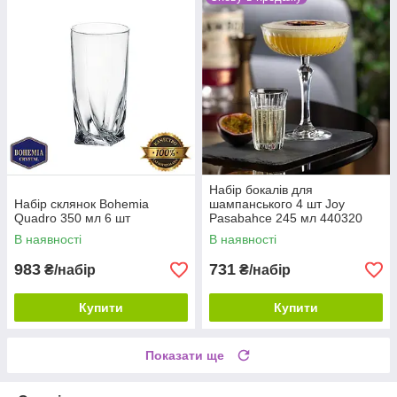
Набір бокалів для
Набір склянок Bohemia
шампанського 4 шт Joy
Quadro 350 мл 6 шт
Pasabahce 245 мл 440320
В наявності
В наявності
983
731
₴/набір
₴/набір
Купити
Купити
Показати ще