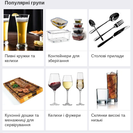
Популярні групи
Пивні кружки та
Контейнери для
Столові прилади
келихи
зберігання
Кухонніі дошки та
Келихи і фужери
Склянки високі та
менажниці для
низькі
сервірування