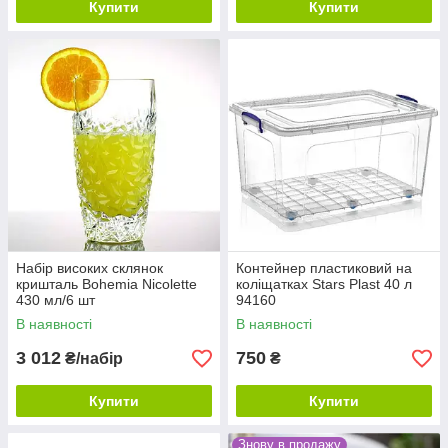
Купити
Купити
Набір високих склянок
Контейнер пластиковий на
кришталь Bohemia Nicolette
коліщатках Stars Plast 40 л
430 мл/6 шт
94160
3329J29/0/93K62/430
В наявності
В наявності
3 012
750
₴/набір
₴
Купити
Купити
Знову в продажу