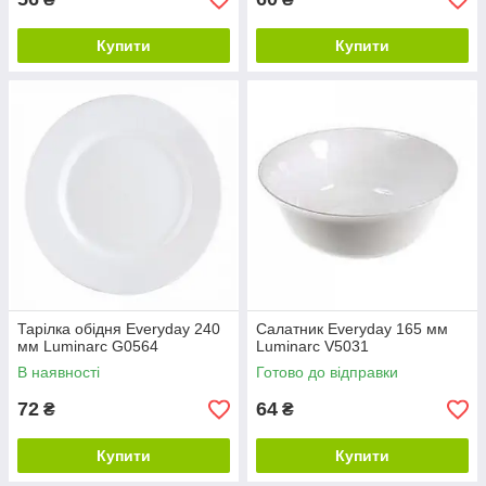
Купити
Купити
Тарілка обідня Everyday 240
Салатник Everyday 165 мм
мм Luminarc G0564
Luminarc V5031
В наявності
Готово до відправки
72
64
₴
₴
Купити
Купити