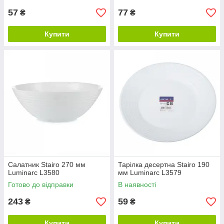
57
77
₴
₴
Купити
Купити
Салатник Stairo 270 мм
Тарілка десертна Stairo 190
Luminarc L3580
мм Luminarc L3579
Готово до відправки
В наявності
243
59
₴
₴
Купити
Купити