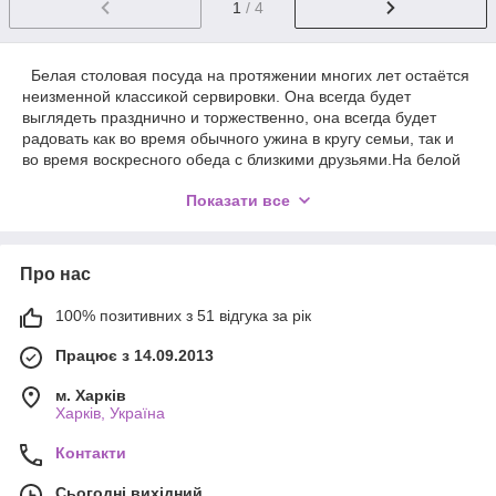
1
/ 4
Белая столовая посуда на протяжении многих лет остаётся
неизменной классикой сервировки. Она всегда будет
выглядеть празднично и торжественно, она всегда будет
радовать как во время обычного ужина в кругу семьи, так и
во время воскресного обеда с близкими друзьями.На белой
посуде любое блюдо выглядит уместно. А вот цветная
Показати все
посуда имеет шанс сыграть с вами злую и коварную шутку –
цвет тарелки может убить “всю красоту и вкус” – а нам надо
ровно наоборот!
Белая посуда очень “пластична” – что это такое? Да все
Про нас
просто – мы можем рассказать столько декоративных
историй с ней на нашем столе, что для этого не надо быть
100% позитивних з 51 відгука за рік
“сверх крутым декоратором” – достаточно просто купить
качественные белые тарелки и чашки (желательно комплект
Працює з 14.09.2013
сразу на 6-8 персон), пару наборов качественных вилок-
ложек, 2-3 скатерти разные (вот они как раз должны быть как
м. Харків
белой так и цветной), пару комплектов салфеток-
Харків, Україна
подтарельников… и ВУАЛЯ!
Контакти
А еще отметьте для себя, что в ресторанах в большинстве
случаев вы увидите именно красивую БЕЛУЮ ПОСУДУ! Не
Сьогодні вихідний