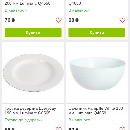
200 мм Luminarc Q4656
Q4658
В наявності
В наявності
76
68
₴
₴
Купити
Купити
Тарілка десертна Everyday
Салатник Pampille White 130
190 мм Luminarc G0565
мм Luminarc Q4659
Готово до відправки
В наявності
56
60
₴
₴