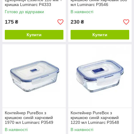
кришка Luminarc P4333
мл Luminarc P3546
Готово до відправки
В наявності
175
230
₴
₴
Купити
Купити
Контейнер PureBox з
Контейнер PureBox з
кришкою синій харчовий
кришкою синій харчовий
1970 мл Luminarc P3549
1220 мл Luminarc P3548
В наявності
В наявності