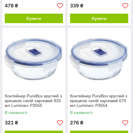
478
339
₴
₴
Купити
Купити
Контейнер PureBox круглий з
Контейнер PureBox круглий з
кришкою синій харчовий 920
кришкою синій харчовий 670
мл Luminarc P3555
мл Luminarc P3554
В наявності
В наявності
321
276
₴
₴