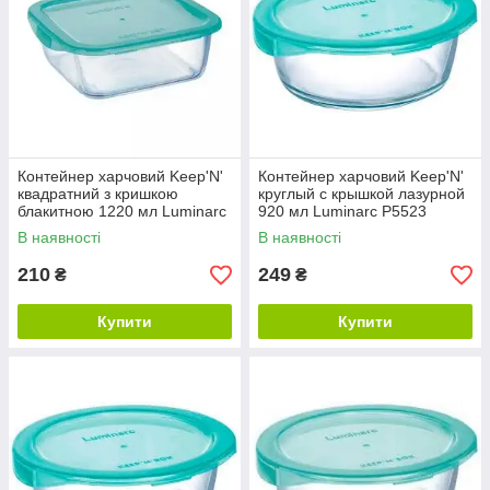
Контейнер харчовий Keep'N'
Контейнер харчовий Keep'N'
квадратний з кришкою
круглый с крышкой лазурной
блакитною 1220 мл Luminarc
920 мл Luminarc P5523
P5520
В наявності
В наявності
210
249
₴
₴
Купити
Купити