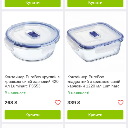
Купити
Купити
Контейнер PureBox круглий з
Контейнер PureBox
кришкою синій харчовий 420
квадратний з кришкою синій
мл Luminarc P3553
харчовий 1220 мл Luminarc
P3552
В наявності
В наявності
268
339
₴
₴
Купити
Купити