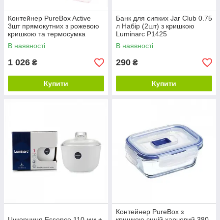
Контейнер PureBox Active
Банк для сипких Jar Club 0.75
3шт прямокутних з рожевою
л Набір (2шт) з кришкою
кришкою та термосумка
Luminarc P1425
Luminarc P4498
В наявності
В наявності
1 026
290
₴
₴
Купити
Купити
Контейнер PureBox з
Цукорниця Essence 110 мм +
кришкою синій харчовий 380