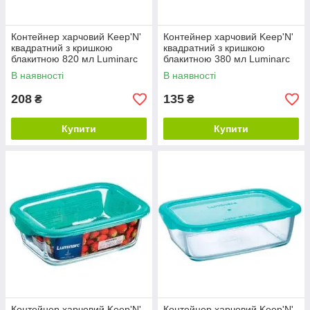
Контейнер харчовий Keep'N'
Контейнер харчовий Keep'N'
квадратний з кришкою
квадратний з кришкою
блакитною 820 мл Luminarc
блакитною 380 мл Luminarc
P5518
P5519
В наявності
В наявності
208
135
₴
₴
Купити
Купити
Контейнер харчовий Keep'N'
Контейнер харчовий Keep'N'