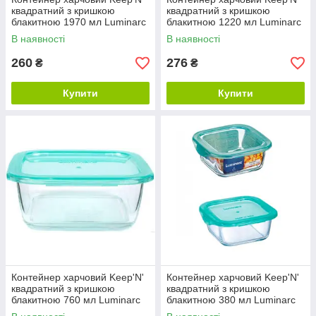
квадратний з кришкою
квадратний з кришкою
блакитною 1970 мл Luminarc
блакитною 1220 мл Luminarc
P5516
P5517
В наявності
В наявності
260
276
₴
₴
Купити
Купити
Контейнер харчовий Keep'N'
Контейнер харчовий Keep'N'
квадратний з кришкою
квадратний з кришкою
блакитною 760 мл Luminarc
блакитною 380 мл Luminarc
P5521
P5522