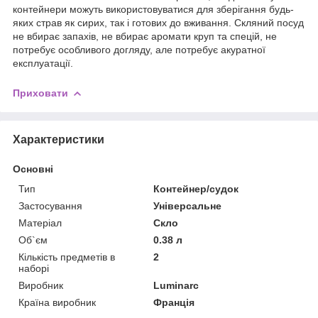
контейнери можуть використовуватися для зберігання будь-
яких страв як сирих, так і готових до вживання. Скляний посуд
не вбирає запахів, не вбирає аромати круп та спецій, не
потребує особливого догляду, але потребує акуратної
експлуатації.
Приховати
Характеристики
Основні
Тип
Контейнер/судок
Застосування
Універсальне
Матеріал
Скло
Об`єм
0.38 л
Кількість предметів в
2
наборі
Виробник
Luminarc
Країна виробник
Франція