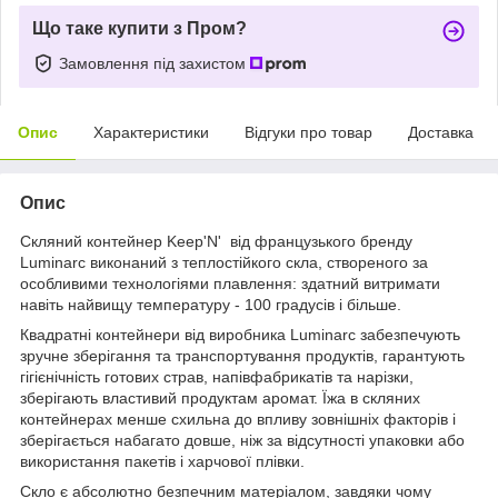
Що таке купити з Пром?
Замовлення під захистом
Опис
Характеристики
Відгуки про товар
Доставка
Опис
Скляний контейнер Keep'N' від французького бренду
Luminarc виконаний з теплостійкого скла, створеного за
особливими технологіями плавлення: здатний витримати
навіть найвищу температуру - 100 градусів і більше.
Квадратні контейнери від виробника Luminarc забезпечують
зручне зберігання та транспортування продуктів, гарантують
гігієнічність готових страв, напівфабрикатів та нарізки,
зберігають властивий продуктам аромат. Їжа в скляних
контейнерах менше схильна до впливу зовнішніх факторів і
зберігається набагато довше, ніж за відсутності упаковки або
використання пакетів і харчової плівки.
Скло є абсолютно безпечним матеріалом, завдяки чому