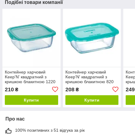
Подібні товари компанії
Контейнер харчовий
Контейнер харчовий
Конт
Keep'N' квадратний з
Keep'N' квадратний з
Keep
кришкою блакитною 1220
кришкою блакитною 820
крыш
мл Luminarc P5520
мл Luminarc P5518
Lumi
210
208
249
₴
₴
Купити
Купити
Про нас
100% позитивних з 51 відгука за рік