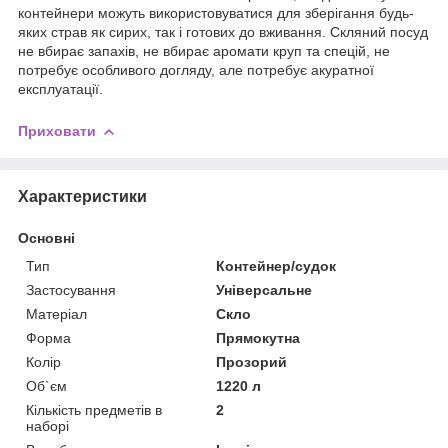
контейнери можуть використовуватися для зберігання будь-
яких страв як сирих, так і готових до вживання. Скляний посуд
не вбирає запахів, не вбирає аромати круп та спецій, не
потребує особливого догляду, але потребує акуратної
експлуатації.
Приховати
Характеристики
Основні
Тип
Контейнер/судок
Застосування
Універсальне
Матеріал
Скло
Форма
Прямокутна
Колір
Прозорий
Об`єм
1220 л
Кількість предметів в
2
наборі