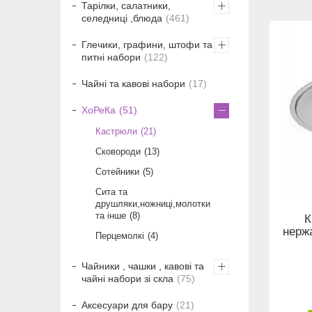
Тарілки, салатники,
селедниці ,блюда
461
Глечики, графини, штофи та
питні набори
122
Чайні та кавові набори
17
ХоРеКа
51
Кастрюли
21
Сковороди
13
Сотейники
5
Сита та
друшляки,ножниці,молотки
та інше
8
К
нержа
Перцемолкі
4
Чайники , чашки , кавові та
чайні набори зі скла
75
Аксесуари для бару
21