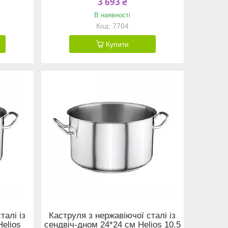
3 693 ₴
В наявності
7704
Купити
талі із
Каструля з нержавіючої сталі із
Helios
сендвіч-дном 24*24 см Helios 10.5