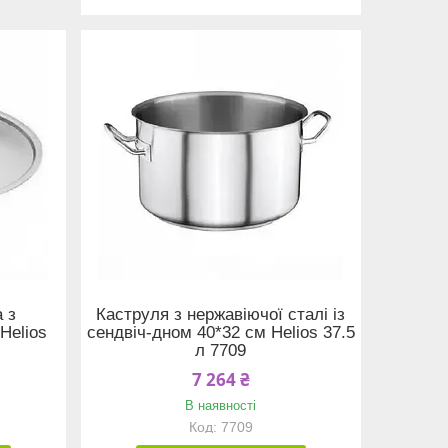
 з
Каструля з нержавіючої сталі із
Helios
сендвіч-дном 40*32 см Helios 37.5
л 7709
7 264 ₴
В наявності
7709