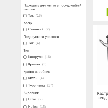
Підходить для миття в посудомийній
машині
Так
18
Колір
Сталевий
2
Подарункова упаковка
Так
4
Тип
Каструля
18
Кришка
3
Країна виробник
Китай
4
Туреччина
17
Виробник
Кастр
сендв
Dizar
2
Helios
15