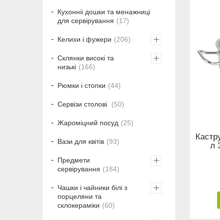
Кухонніі дошки та менажниці
для сервірування
17
Келихи і фужери
206
Склянки високі та
низькі
166
Рюмки і стопки
44
Сервізи столові
50
Жароміцний посуд
25
Кастр
Вази для квітів
93
л 
Предмети
сервірування
184
Чашки і чайники білі з
порцеляни та
склокераміки
60