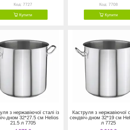
7727
7708
Купити
Купити
уля з нержавіючої сталі із
Каструля з нержавіючої с
іч-дном 32*27.5 см Helios
сендвіч-дном 32*19 см Hel
21.5 л 7705
л 7725