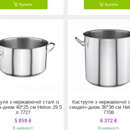
Купити
Купити
уля з нержавіючої сталі із
Каструля з нержавіючої с
ч-дном 40*25 см Helios 29.5
сендвіч-дном 36*36 см Hel
л 7727
7708
5 859 ₴
6 372 ₴
В наявності
В наявності