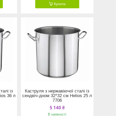
Купити
талі із
Каструля з нержавіючої сталі із
ios 36 л
сендвіч-дном 32*32 см Helios 25 л
7706
5 140 ₴
В наявності