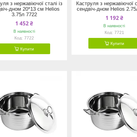
уля з нержавіючої сталі із
Каструля з нержавіючої с
віч-дном 20*13 см Helios
сендвіч-дном Helios 2.75
3.75л 7722
1 192 ₴
1 452 ₴
В наявності
В наявності
7721
7722
Купити
Купити