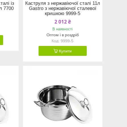
талі із
Каструля з нержавіючої сталі 11л
л 7700
Gastro з нержавіючої сталевої
кришкою 9999-5
2 012 ₴
В наявності
Оптом і в роздріб
9999-5
Купити