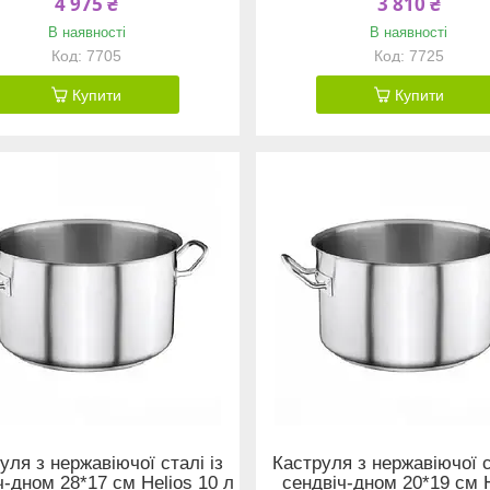
4 975 ₴
3 810 ₴
В наявності
В наявності
7705
7725
Купити
Купити
уля з нержавіючої сталі із
Каструля з нержавіючої с
ч-дном 28*17 см Helios 10 л
сендвіч-дном 20*19 см 