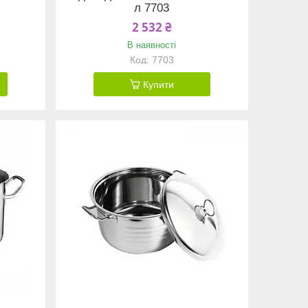
л 7703
2 532 ₴
В наявності
7703
Купити