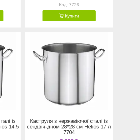
7726
Купити
талі із
Каструля з нержавіючої сталі із
ios 14.5
сендвіч-дном 28*28 см Helios 17 л
7704