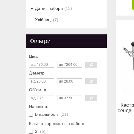
Дитячі набори
13
Хлібниці
7
Фільтри
Ціна
Діаметр
Об`єм, л
Кастр
Наявність
сендві
В наявності
21
Кількість предметів в наборі
2
6