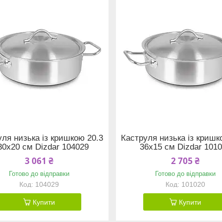
уля низька із кришкою 20.3
Каструля низька із кришк
30x20 см Dizdar 104029
36x15 см Dizdar 101
3 061 ₴
2 705 ₴
Готово до відправки
Готово до відправки
104029
101020
Купити
Купити