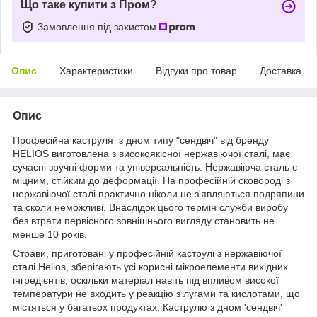
Що таке купити з Пром?
Замовлення під захистом
Опис
Характеристики
Відгуки про товар
Доставка
Опис
Професійна каструля з дном типу "сендвіч" від бренду
HELIOS виготовлена ​​з високоякісної нержавіючої сталі, має
сучасні зручні форми та універсальність. Нержавіюча сталь є
міцним, стійким до деформації. На професійній сковороді з
нержавіючої сталі практично ніколи не з'являються подряпини
та сколи неможливі. Внаслідок цього термін служби виробу
без втрати первісного зовнішнього вигляду становить не
менше 10 років.
Страви, приготовані у професійній каструлі з нержавіючої
сталі Helios, зберігають усі корисні мікроелементи вихідних
інгредієнтів, оскільки матеріал навіть під впливом високої
температури не входить у реакцію з лугами та кислотами, що
містяться у багатьох продуктах. Каструлю з дном 'сендвіч'