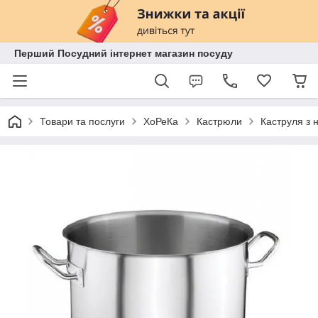
Перший Посудний інтернет магазин посуду
Товари та послуги
ХоРеКа
Кастрюли
Каструля з н