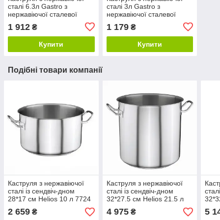
сталі 6.3л Gastro з
сталі 3л Gastro з
нержавіючої сталевої
нержавіючої сталевої
кришкою 9999-3
кришкою 9999-1
1 912
1 179
₴
₴
Купити
Купити
Подібні товари компанії
Каструля з нержавіючої
Каструля з нержавіючої
Каст
сталі із сендвіч-дном
сталі із сендвіч-дном
стал
28*17 см Helios 10 л 7724
32*27.5 см Helios 21.5 л
32*3
7705
2 659
4 975
5 1
₴
₴