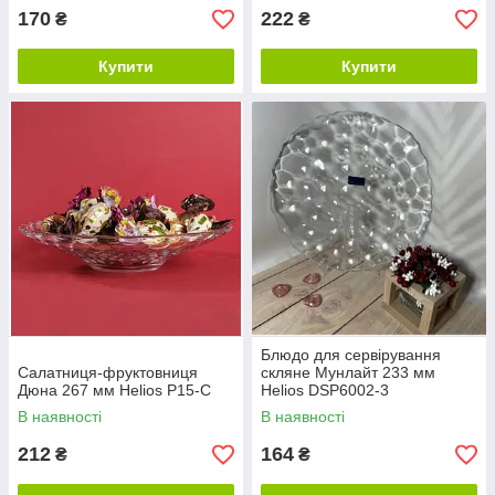
170
222
₴
₴
Купити
Купити
Блюдо для сервірування
Салатниця-фруктовниця
скляне Мунлайт 233 мм
Дюна 267 мм Helios P15-C
Helios DSP6002-3
В наявності
В наявності
212
164
₴
₴