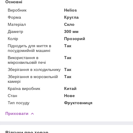
Основні
Виробник
Helios
Форма
Кругла
Матеріал
Скло
Діаметр
300 мм
Колір
Прозорий
Підходить для миття в
Так
посудомийній машині
Використання в
Так
мікрохвильовій печі
Зберігання в холодильнику
Так
Зберігання в морозильній
Так
камері
Країна виробник
Китай
Стан
Нове
Тип посуду
Фруктовниця
Приховати
Відгуки про товар