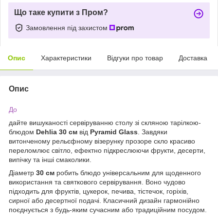
Що таке купити з Пром?
Замовлення під захистом
Опис
Характеристики
Відгуки про товар
Доставка
Опис
До
дайте вишуканості сервіруванню столу зі скляною тарілкою-
блюдом
Dehlia 30 см
від
Pyramid Glass
. Завдяки
витонченому рельєфному візерунку прозоре скло красиво
переломлює світло, ефектно підкреслюючи фрукти, десерти,
випічку та інші смаколики.
Діаметр
30 см
робить блюдо універсальним для щоденного
використання та святкового сервірування. Воно чудово
підходить для фруктів, цукерок, печива, тістечок, горіхів,
сирної або десертної подачі. Класичний дизайн гармонійно
поєднується з будь-яким сучасним або традиційним посудом.