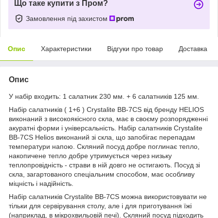
Що таке купити з Пром?
Замовлення під захистом
Опис
Характеристики
Відгуки про товар
Доставка
Опис
У набір входить: 1 салатник 230 мм. + 6 салатників 125 мм.
Набір салатників ( 1+6 ) Crystalite BB-7CS від бренду HELIOS
виконаний з високоякісного скла, має в своєму розпорядженні
акуратні форми і універсальність. Набір салатників Crystalite
BB-7CS Helios виконаний зі скла, що запобігає перепадам
температури напою. Скляний посуд добре поглинає тепло,
накопичене тепло добре утримується через низьку
теплопровідність - страви в ній довго не остигають. Посуд зі
скла, загартованого спеціальним способом, має особливу
міцність і надійність.
Набір салатників Crystalite BB-7CS можна використовувати не
тільки для сервірування столу, але і для приготування їжі
(наприклад, в мікрохвильовій печі). Скляний посуд підходить