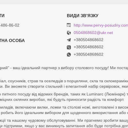
 486-86-02
http://www.pervy-posudny.co
0504868602@ukr.net
+380504868602
+380504868602
+380504868602
ний" - ваш ідеальний партнер з вибору столового посуду! Ми пост
піал, соусників, страв та оселедців з порцеляни, скла та склокерам
. Ви зможете створити стильний і елегантний набір сервіровок, яки
итного посуду від відомих брендів, таких як Luminarc (Люмінарк) 
цних скляних виробах, які будуть приносити радість та комфорт.
ладів, включаючи вилки, ложки та столові ножі, виготовлені з висок
 що робить його ідеальним вибором для щоденного використання або 
дукції та нашому чудовому обслуговуванні. Ми прагнемо зробити ваш
 підтримки, якщо у вас виникнуть запитання або буде потрібна доп