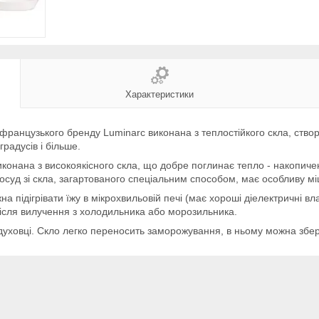
Характеристики
французького бренду Luminarc виконана з теплостійкого скла, ств
радусів і більше.
конана з високоякісного скла, що добре поглинає тепло - накопиче
Посуд зі скла, загартованого спеціальним способом, має особливу міцн
а підігрівати їжу в мікрохвильовій печі (має хороші діелектричні вл
о після вилучення з холодильника або морозильника.
духовці. Скло легко переносить заморожування, в ньому можна збері