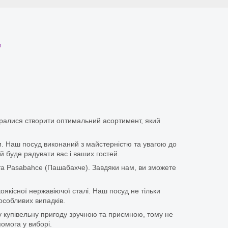
m
аралися створити оптимальний асортимент, який
іки. Наш посуд виконаний з майстерністю та увагою до
й буде радувати вас і ваших гостей.
та Pasabahce (Пашабахче). Завдяки нам, ви зможете
оякісної нержавіючої сталі. Наш посуд не тільки
особливих випадків.
у купівельну пригоду зручною та приємною, тому не
омога у виборі.