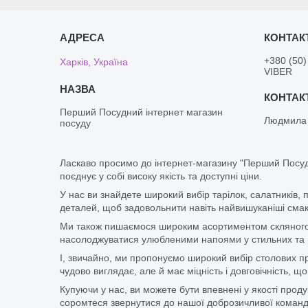
+380 (50)
Харків, Україна
VIBER
Перший Посудний інтернет магазин
Людмила
посуду
Ласкаво просимо до інтернет-магазину "Перший Посуд
поєднує у собі високу якість та доступні ціни.
У нас ви знайдете широкий вибір тарілок, салатників, 
деталей, щоб задовольнити навіть найвишуканіші смаки
Ми також пишаємося широким асортиментом скляного п
насолоджуватися улюбленими напоями у стильних та мі
І, звичайно, ми пропонуємо широкий вибір столових при
чудово виглядає, але й має міцність і довговічність,
Купуючи у нас, ви можете бути впевнені у якості про
соромтеся звернутися до нашої доброзичливої команди