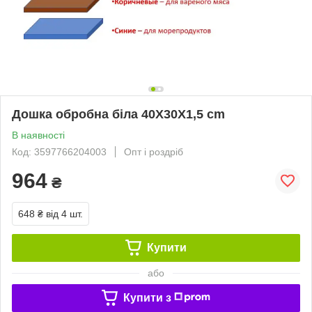
Дошка обробна біла 40X30X1,5 cm
В наявності
Код: 3597766204003
Опт і роздріб
964
₴
648 ₴
від 4 шт.
Купити
або
Купити з