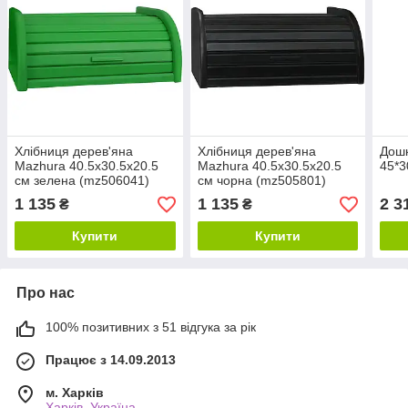
Хлібниця дерев'яна
Хлібниця дерев'яна
Дошк
Mazhura 40.5х30.5x20.5
Mazhura 40.5x30.5x20.5
45*3
см зелена (mz506041)
см чорна (mz505801)
1 135
1 135
2 3
₴
₴
Купити
Купити
Про нас
100% позитивних з 51 відгука за рік
Працює з 14.09.2013
м. Харків
Харків, Україна