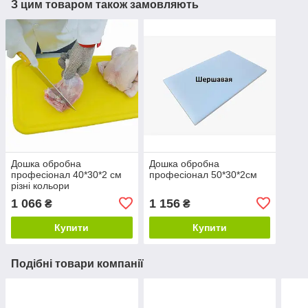
З цим товаром також замовляють
Дошка обробна
Дошка обробна
професіонал 40*30*2 см
професіонал 50*30*2см
різні кольори
1 066
1 156
₴
₴
Купити
Купити
Подібні товари компанії