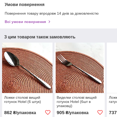
Умови повернення
Повернення товару впродовж 14 днів за домовленістю
Всі умови повернення
З цим товаром також замовляють
Ложки столові вищий
Виделки столові вищий
Ложк
готунок Hotel (6 штук)
готунок Hotel (6шт в
гату
упаковці)
862
905
737
₴/упаковка
₴/упаковка