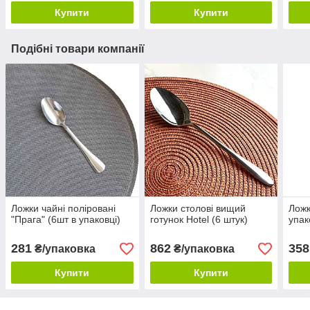
Купити
Купити
Подібні товари компанії
Ложки чайні поліровані
Ложки столові вищий
Ложк
"Прага" (6шт в упаковці)
готунок Hotel (6 штук)
упак
281
862
358
₴/упаковка
₴/упаковка
Купити
Купити