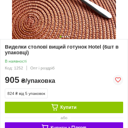
Виделки столові вищий готунок Hotel (6шт в
упаковці)
В наявності
Код: 1252
Опт і роздріб
905
₴/упаковка
824 ₴
від 5 упаковок
Купити
або
Купити з