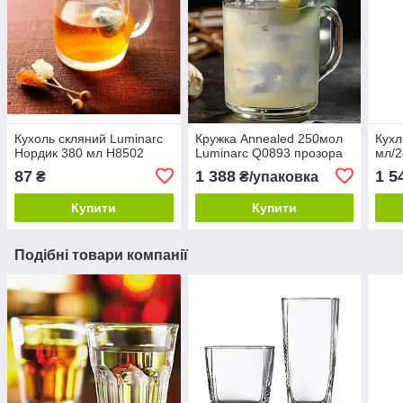
Кухоль скляний Luminarc
Кружка Annealed 250мол
Кухл
Нордик 380 мл Н8502
Luminarc Q0893 прозора
мл/2
87
1 388
1 5
₴
₴/упаковка
Купити
Купити
Подібні товари компанії