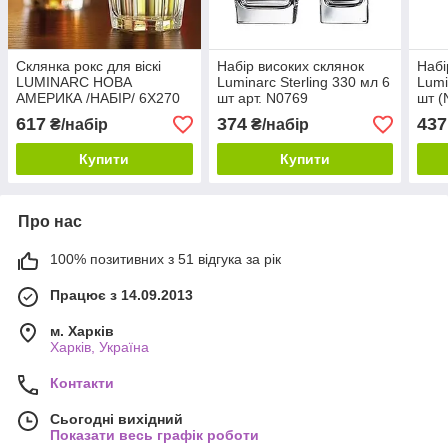
Склянка рокс для віскі
Набір високих склянок
Набі
LUMINARC НОВА
Luminarc Sterling 330 мл 6
Lumi
АМЕРИКА /НАБІР/ 6X270
шт арт. N0769
шт (
мл (J2890/1)
617
374
437
₴/набір
₴/набір
Купити
Купити
Про нас
100% позитивних з 51 відгука за рік
Працює з 14.09.2013
м. Харків
Харків, Україна
Контакти
Сьогодні вихідний
Показати весь графік роботи