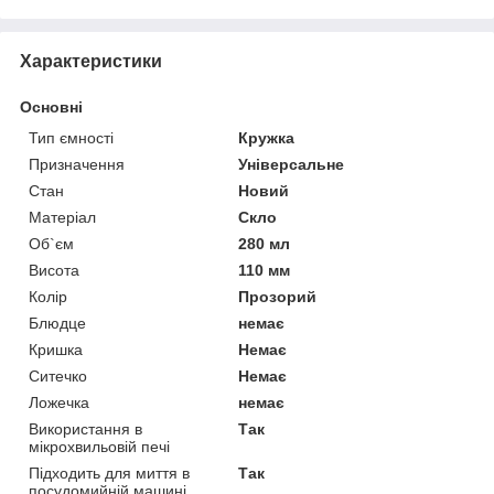
Характеристики
Основні
Тип ємності
Кружка
Призначення
Універсальне
Стан
Новий
Матеріал
Скло
Об`єм
280 мл
Висота
110 мм
Колір
Прозорий
Блюдце
немає
Кришка
Немає
Ситечко
Немає
Ложечка
немає
Використання в
Так
мікрохвильовій печі
Підходить для миття в
Так
посудомийній машині