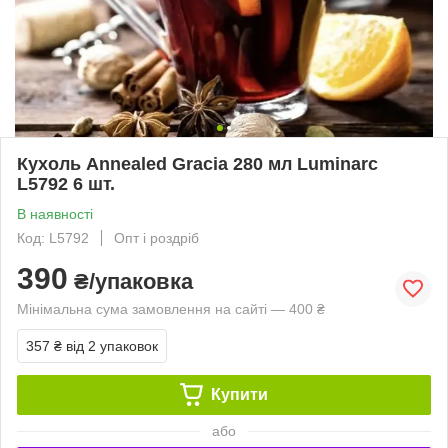
Кухоль Annealed Gracia 280 мл Luminarc
L5792 6 шт.
В наявності
Код: L5792
Опт і роздріб
390
₴/упаковка
Мінімальна сума замовлення на сайті — 400 ₴
357 ₴
від 2 упаковок
Купити
або