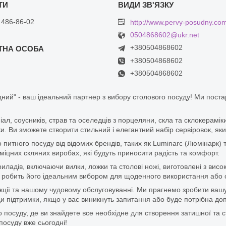
 486-86-02
http://www.pervy-posudny.co
0504868602@ukr.net
+380504868602
+380504868602
+380504868602
ний" - ваш ідеальний партнер з вибору столового посуду! Ми пост
піал, соусників, страв та оселедців з порцеляни, скла та склокерам
. Ви зможете створити стильний і елегантний набір сервіровок, яки
итного посуду від відомих брендів, таких як Luminarc (Люмінарк) 
цних скляних виробах, які будуть приносити радість та комфорт.
ладів, включаючи вилки, ложки та столові ножі, виготовлені з висок
 що робить його ідеальним вибором для щоденного використання або 
дукції та нашому чудовому обслуговуванні. Ми прагнемо зробити ваш
 підтримки, якщо у вас виникнуть запитання або буде потрібна доп
 посуду, де ви знайдете все необхідне для створення затишної та с
посуду вже сьогодні!