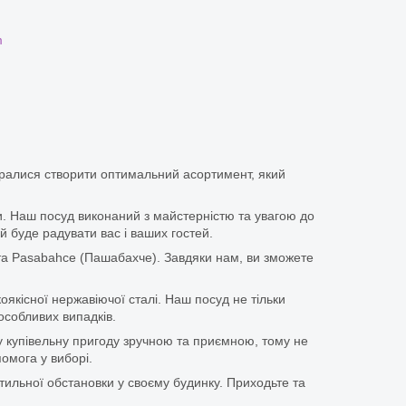
m
аралися створити оптимальний асортимент, який
іки. Наш посуд виконаний з майстерністю та увагою до
й буде радувати вас і ваших гостей.
та Pasabahce (Пашабахче). Завдяки нам, ви зможете
оякісної нержавіючої сталі. Наш посуд не тільки
особливих випадків.
у купівельну пригоду зручною та приємною, тому не
омога у виборі.
тильної обстановки у своєму будинку. Приходьте та