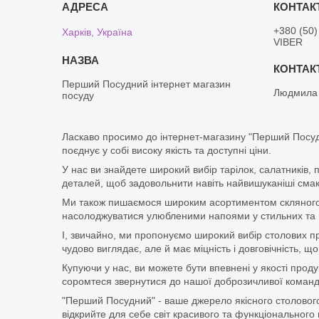
+380 (50)
Харків, Україна
VIBER
Перший Посудний інтернет магазин
Людмила
посуду
Ласкаво просимо до інтернет-магазину "Перший Посуд
поєднує у собі високу якість та доступні ціни.
У нас ви знайдете широкий вибір тарілок, салатників, 
деталей, щоб задовольнити навіть найвишуканіші смаки
Ми також пишаємося широким асортиментом скляного п
насолоджуватися улюбленими напоями у стильних та мі
І, звичайно, ми пропонуємо широкий вибір столових при
чудово виглядає, але й має міцність і довговічність,
Купуючи у нас, ви можете бути впевнені у якості про
соромтеся звернутися до нашої доброзичливої команди
"Перший Посудний" - ваше джерело якісного столового
відкрийте для себе світ красивого та функціонального 