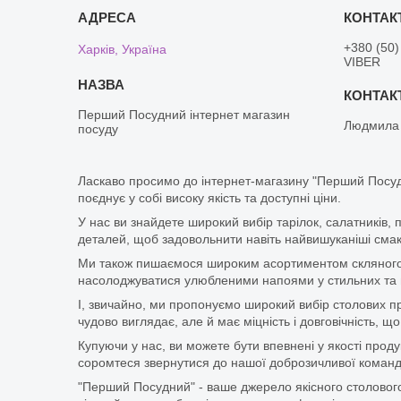
+380 (50)
Харків, Україна
VIBER
Перший Посудний інтернет магазин
Людмила
посуду
Ласкаво просимо до інтернет-магазину "Перший Посуд
поєднує у собі високу якість та доступні ціни.
У нас ви знайдете широкий вибір тарілок, салатників, 
деталей, щоб задовольнити навіть найвишуканіші смаки
Ми також пишаємося широким асортиментом скляного п
насолоджуватися улюбленими напоями у стильних та мі
І, звичайно, ми пропонуємо широкий вибір столових при
чудово виглядає, але й має міцність і довговічність,
Купуючи у нас, ви можете бути впевнені у якості про
соромтеся звернутися до нашої доброзичливої команди
"Перший Посудний" - ваше джерело якісного столового