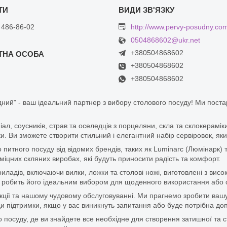
 486-86-02
http://www.pervy-posudny.co
0504868602@ukr.net
+380504868602
+380504868602
+380504868602
ний" - ваш ідеальний партнер з вибору столового посуду! Ми пост
піал, соусників, страв та оселедців з порцеляни, скла та склокерам
. Ви зможете створити стильний і елегантний набір сервіровок, яки
итного посуду від відомих брендів, таких як Luminarc (Люмінарк) 
цних скляних виробах, які будуть приносити радість та комфорт.
ладів, включаючи вилки, ложки та столові ножі, виготовлені з висок
 що робить його ідеальним вибором для щоденного використання або 
дукції та нашому чудовому обслуговуванні. Ми прагнемо зробити ваш
 підтримки, якщо у вас виникнуть запитання або буде потрібна доп
 посуду, де ви знайдете все необхідне для створення затишної та с