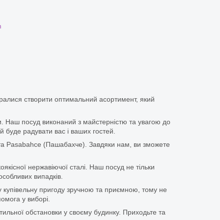
m
аралися створити оптимальний асортимент, який
іки. Наш посуд виконаний з майстерністю та увагою до
й буде радувати вас і ваших гостей.
та Pasabahce (Пашабахче). Завдяки нам, ви зможете
оякісної нержавіючої сталі. Наш посуд не тільки
особливих випадків.
у купівельну пригоду зручною та приємною, тому не
омога у виборі.
тильної обстановки у своєму будинку. Приходьте та