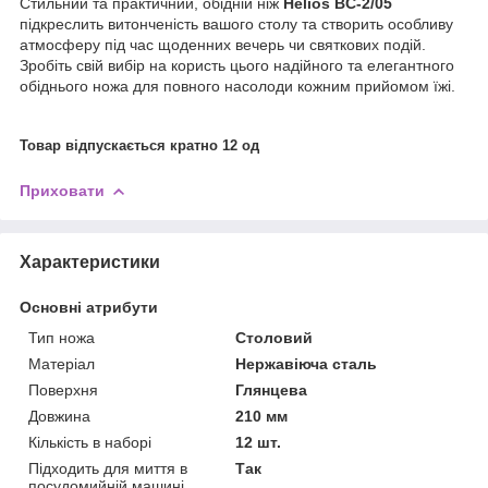
Стильний та практичний, обідній ніж
Helios BC-2/05
підкреслить витонченість вашого столу та створить особливу
атмосферу під час щоденних вечерь чи святкових подій.
Зробіть свій вибір на користь цього надійного та елегантного
обіднього ножа для повного насолоди кожним прийомом їжі.
Товар відпускається кратно 12 од
Приховати
Характеристики
Основні атрибути
Тип ножа
Столовий
Матеріал
Нержавіюча сталь
Поверхня
Глянцева
Довжина
210 мм
Кількість в наборі
12 шт.
Підходить для миття в
Так
посудомийній машині