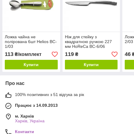
Ложка чайна не
Ніж для стейку з
Ложк
полірована 6шт Helios BC-
квадратною ручкою 227
2/03
1/03
мм HoReCa BC-6/06
113
119
46
₴/комплект
₴
Купити
Купити
Про нас
100% позитивних з 51 відгука за рік
Працює з 14.09.2013
м. Харків
Харків, Україна
Контакти