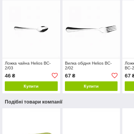
Ложка чайна Helios BC-
Вилка обідня Helios BC-
Ложк
2/03
2/02
BC-2
46
67
67
₴
₴
Купити
Купити
Подібні товари компанії