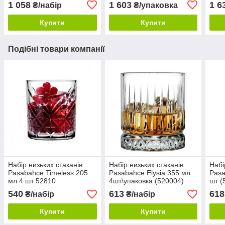
1 058
1 603
1 6
₴/набір
₴/упаковка
Купити
Купити
Подібні товари компанії
Набір низьких стаканів
Набір низьких стаканів
Набі
Pasabahce Timeless 205
Pasabahсе Elysia 355 мл
Pasa
мл 4 шт 52810
4шт\упаковка (520004)
шт (
540
613
618
₴/набір
₴/набір
Купити
Купити