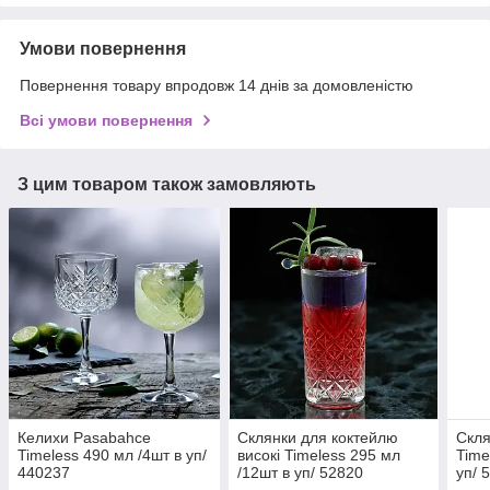
Умови повернення
Повернення товару впродовж 14 днів за домовленістю
Всі умови повернення
З цим товаром також замовляють
Келихи Pasabahce
Склянки для коктейлю
Скля
Timeless 490 мл /4шт в уп/
високі Timeless 295 мл
Time
440237
/12шт в уп/ 52820
уп/ 