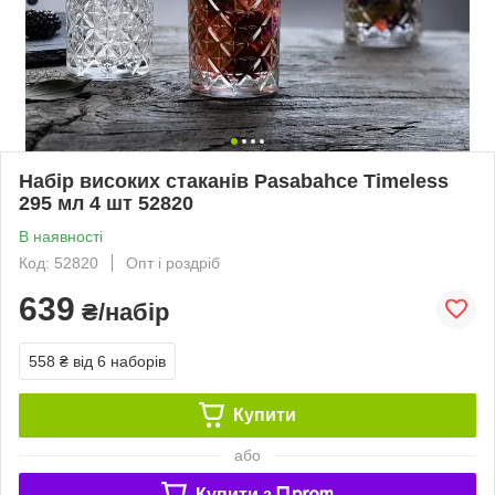
Набір високих стаканів Pasabahce Timeless
295 мл 4 шт 52820
В наявності
Код: 52820
Опт і роздріб
639
₴/набір
558 ₴
від 6 наборів
Купити
або
Купити з