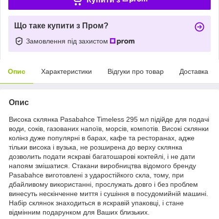
Що таке купити з Пром?
Замовлення під захистом
Опис
Характеристики
Відгуки про товар
Доставка
Опис
Висока склянка Pasabahce Timeless 295 мл підійде для подачі
води, соків, газованих напоїв, морсів, компотів. Високі склянки
колінз дуже популярні в барах, кафе та ресторанах, адже
тільки висока і вузька, не розширена до верху склянка
дозволить подати яскраві багатошарові коктейлі, і не дати
напоям змішатися. Стакани виробництва відомого бренду
Pasabahce виготовлені з ударостійкого скла, тому, при
дбайливому використанні, прослужать довго і без проблем
винесуть нескінченне миття і сушіння в посудомийній машині.
Набір склянок знаходиться в яскравій упаковці, і стане
відмінним подарунком для Ваших близьких.