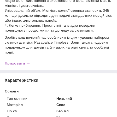
Міцне скло: Виготовлені з високоякісного скла, склянки мають
міцність і довговічність.
Універсальний об'єм: Місткість кожної склянки становить 345
мл, що ідеально підходить для подачі стандартних порцій віскі
або інших алкогольних напоїв.
4. Легке прибирання: Прості лінії та гладка поверхня
полегшують процес миття та догляду за склянками.
Зробіть ваш вечірній час особливим із цим чудовим набором
склянок для віскі Pasabahce Timeless. Вони також є чудовим
подарунком для друзів та близьких на різні свята та особливі
події.
Приховати
Характеристики
Основні
Тип склянки
Низький
Матеріал
Скло
Об`єм
345 мл