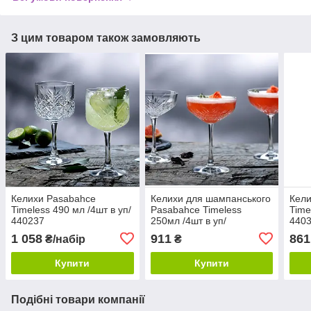
З цим товаром також замовляють
Келихи Pasabahce
Келихи для шампанського
Кели
Timeless 490 мл /4шт в уп/
Pasabahce Timeless
Time
440237
250мл /4шт в уп/
440
арт.440236
1 058
911
861
₴/набір
₴
Купити
Купити
Подібні товари компанії