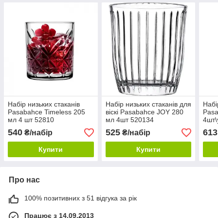
Набір низьких стаканів
Набір низьких стаканів для
Набі
Pasabahce Timeless 205
віскі Pasabahce JOY 280
Pasa
мл 4 шт 52810
мл 4шт 520134
4шт\
540
525
613
₴/набір
₴/набір
Купити
Купити
Про нас
100% позитивних з 51 відгука за рік
Працює з 14.09.2013