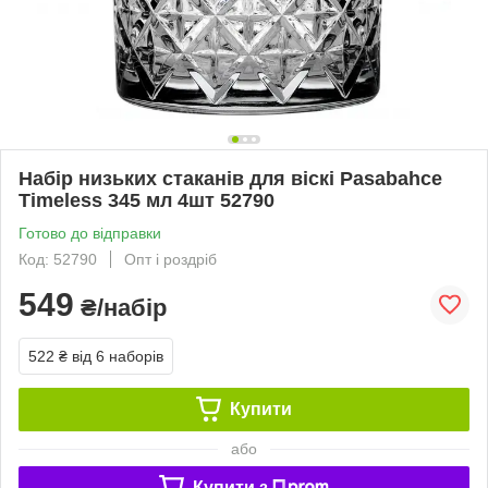
Набір низьких стаканів для віскі Pasabahce
Timeless 345 мл 4шт 52790
Готово до відправки
Код: 52790
Опт і роздріб
549
₴/набір
522 ₴
від 6 наборів
Купити
або
Купити з