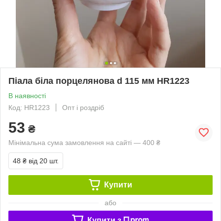
Піала біла порцелянова d 115 мм HR1223
В наявності
Код: HR1223
Опт і роздріб
53
₴
Мінімальна сума замовлення на сайті — 400 ₴
48 ₴
від 20 шт.
Купити
або
Купити з