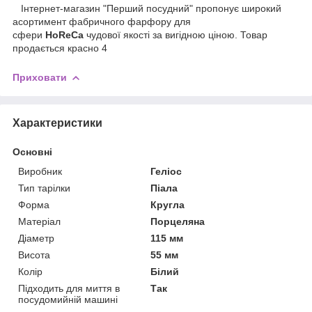
Інтернет-магазин "Перший посудний" пропонує широкий
асортимент фабричного фарфору для
сфери
HoReCa
чудової якості за вигідною ціною. Товар
продається красно 4
Приховати
Характеристики
Основні
Виробник
Геліос
Тип тарілки
Піала
Форма
Кругла
Матеріал
Порцеляна
Діаметр
115 мм
Висота
55 мм
Колір
Білий
Підходить для миття в
Так
посудомийній машині