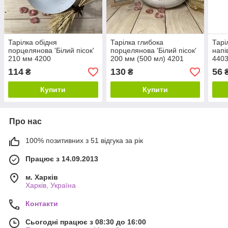
Тарілка обідня
Тарілка глибока
Тарі
порцелянова 'Білий пісок'
порцелянова 'Білий пісок'
напі
210 мм 4200
200 мм (500 мл) 4201
440
114
130
56
₴
₴
Купити
Купити
Про нас
100% позитивних з 51 відгука за рік
Працює з 14.09.2013
м. Харків
Харків, Україна
Контакти
Сьогодні працює з 08:30 до 16:00