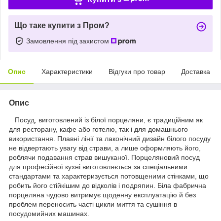
Що таке купити з Пром?
Замовлення під захистом
Опис
Характеристики
Відгуки про товар
Доставка
Опис
Посуд, виготовлений із білої порцеляни, є традиційним як
для ресторану, кафе або готелю, так і для домашнього
використання. Плавні лінії та лаконічний дизайн білого посуду
не відвертають увагу від страви, а лише оформляють його,
роблячи подавання страв вишуканої. Порцеляновий посуд
для професійної кухні виготовляється за спеціальними
стандартами та характеризується потовщеними стінками, що
робить його стійкішим до відколів і подряпин. Біла фабрична
порцеляна чудово витримує щоденну експлуатацію й без
проблем переносить часті цикли миття та сушіння в
посудомийних машинах.