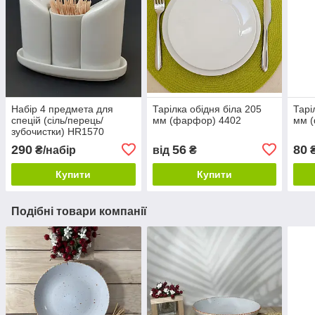
Набір 4 предмета для
Тарілка обідня біла 205
Тарі
спецій (сіль/перець/
мм (фарфор) 4402
мм 
зубочистки) HR1570
290
56
80
₴/набір
від
₴
Купити
Купити
Подібні товари компанії