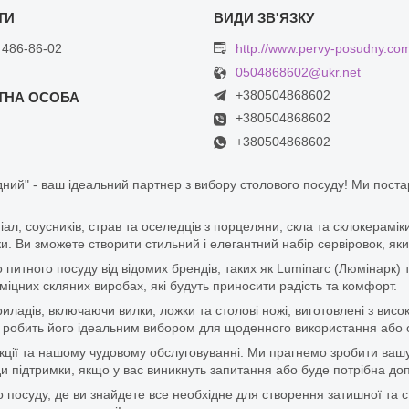
 486-86-02
http://www.pervy-posudny.co
0504868602@ukr.net
+380504868602
+380504868602
+380504868602
ний" - ваш ідеальний партнер з вибору столового посуду! Ми пост
піал, соусників, страв та оселедців з порцеляни, скла та склокерам
. Ви зможете створити стильний і елегантний набір сервіровок, яки
итного посуду від відомих брендів, таких як Luminarc (Люмінарк) 
цних скляних виробах, які будуть приносити радість та комфорт.
ладів, включаючи вилки, ложки та столові ножі, виготовлені з висок
 що робить його ідеальним вибором для щоденного використання або 
дукції та нашому чудовому обслуговуванні. Ми прагнемо зробити ваш
 підтримки, якщо у вас виникнуть запитання або буде потрібна доп
 посуду, де ви знайдете все необхідне для створення затишної та с