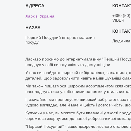
+380 (50)
Харків, Україна
VIBER
Перший Посудний інтернет магазин
Людмила
посуду
Ласкаво просимо до інтернет-магазину "Перший Посуд
поєднує у собі високу якість та доступні ціни.
У нас ви знайдете широкий вибір тарілок, салатників, 
деталей, щоб задовольнити навіть найвишуканіші смаки
Ми також пишаємося широким асортиментом скляного п
насолоджуватися улюбленими напоями у стильних та мі
І, звичайно, ми пропонуємо широкий вибір столових при
чудово виглядає, але й має міцність і довговічність,
Купуючи у нас, ви можете бути впевнені у якості про
соромтеся звернутися до нашої доброзичливої команди
"Перший Посудний" - ваше джерело якісного столового