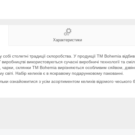
Характеристики
 собі столетні традиції склоробства. У продукції TM Bohemia відби
У виробництві використовуються сучасні виробничі технології та сміл
и, чарки, склянки TM Bohemia вирізняються особливим сяйвом, дзвін
у світі. Набір келихів є в яскравому подарунковому пакованні.
ьки ознайомитися з усім асортиментом келихів відомого чеського б