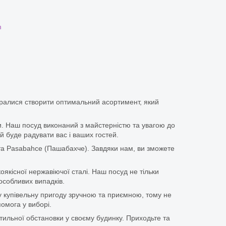
m
аралися створити оптимальний асортимент, який
іки. Наш посуд виконаний з майстерністю та увагою до
й буде радувати вас і ваших гостей.
та Pasabahce (Пашабахче). Завдяки нам, ви зможете
оякісної нержавіючої сталі. Наш посуд не тільки
особливих випадків.
у купівельну пригоду зручною та приємною, тому не
омога у виборі.
тильної обстановки у своєму будинку. Приходьте та