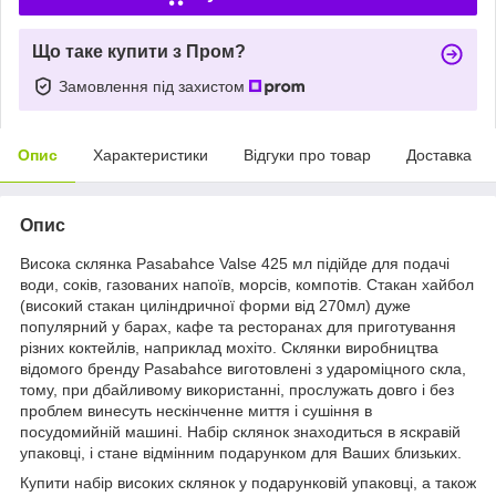
Що таке купити з Пром?
Замовлення під захистом
Опис
Характеристики
Відгуки про товар
Доставка
Опис
Висока склянка Pasabahce Valse 425 мл підійде для подачі
води, соків, газованих напоїв, морсів, компотів. Стакан хайбол
(високий стакан циліндричної форми від 270мл) дуже
популярний у барах, кафе та ресторанах для приготування
різних коктейлів, наприклад мохіто. Склянки виробництва
відомого бренду Pasabahce виготовлені з удароміцного скла,
тому, при дбайливому використанні, прослужать довго і без
проблем винесуть нескінченне миття і сушіння в
посудомийній машині. Набір склянок знаходиться в яскравій
упаковці, і стане відмінним подарунком для Ваших близьких.
Купити набір високих склянок у подарунковій упаковці, а також