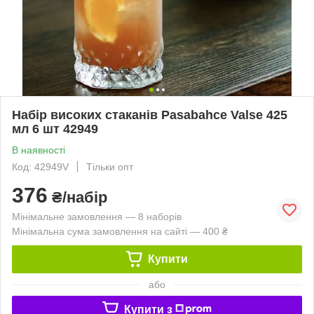
Набір високих стаканів Pasabahce Valse 425
мл 6 шт 42949
В наявності
Код: 42949V
Тільки опт
376
₴/набір
Мінімальне замовлення — 8 наборів
Мінімальна сума замовлення на сайті — 400 ₴
Купити
або
Купити з