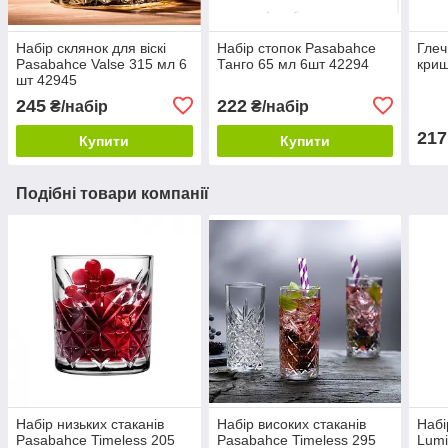
Набір склянок для віскі
Набір стопок Pasabahce
Глеч
Pasabahce Valse 315 мл 6
Танго 65 мл 6шт 42294
криш
шт 42945
245
222
₴/набір
₴/набір
217
Купити
Купити
Подібні товари компанії
Набір низьких стаканів
Набір високих стаканів
Набі
Pasabahce Timeless 205
Pasabahce Timeless 295
Lumi