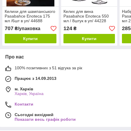
Келихи для шампанського
Келих для вина
Набі
Pasabahce Enoteca 175
Pasabahce Enoteca 550
Pasa
мл /6шт в уп/ 44688
мл / 8штук в уп/ 44228
мл 2
707
124
285
₴/упаковка
₴
Купити
Купити
Про нас
100% позитивних з 51 відгука за рік
Працює з 14.09.2013
м. Харків
Харків, Україна
Контакти
Сьогодні вихідний
Показати весь графік роботи