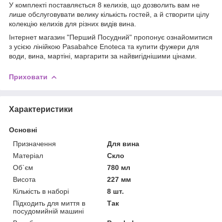
У комплекті поставляється 8 келихів, що дозволить вам не
лише обслуговувати велику кількість гостей, а й створити цілу
колекцію келихів для різних видів вина.
Інтернет магазин "Перший Посудний" пропонує ознайомитися
з усією лінійкою Pasabahce Enotecа та купити фужери для
води, вина, мартіні, маргарити за найвигіднішими цінами.
Приховати
Характеристики
Основні
Призначення
Для вина
Матеріал
Скло
Об`єм
780 мл
Висота
227 мм
Кількість в наборі
8 шт.
Підходить для миття в
Так
посудомийній машині