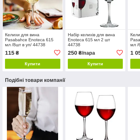
Келихи для вина
Набір келихів для вина
Кели
Pasabahce Enoteca 615
Enoteca 615 мл 2 шт
Pasa
мл /8шт в уп/ 44738
44738
мл /
115
250
1 0
₴
₴/пара
Купити
Купити
Подібні товари компанії