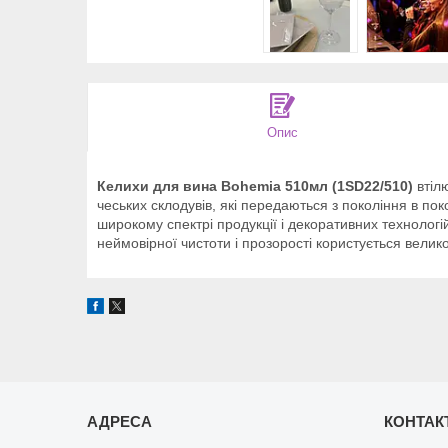
Опис
Келихи для вина Bohemia 510мл (1SD22/510)
втілю
чеських склодувів, які передаються з покоління в пок
широкому спектрі продукції і декоративних технологі
неймовірної чистоти і прозорості користується велико