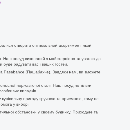
m
аралися створити оптимальний асортимент, який
іки. Наш посуд виконаний з майстерністю та увагою до
й буде радувати вас і ваших гостей.
та Pasabahce (Пашабахче). Завдяки нам, ви зможете
оякісної нержавіючої сталі. Наш посуд не тільки
особливих випадків.
у купівельну пригоду зручною та приємною, тому не
омога у виборі.
тильної обстановки у своєму будинку. Приходьте та