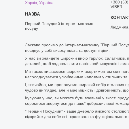
+380 (50)
Харків, Україна
VIBER
Перший Посудний інтернет магазин
Людмила
посуду
Ласкаво просимо до інтернет-магазину "Перший Посуд
поєднує у собі високу якість та доступні ціни.
У нас ви знайдете широкий вибір тарілок, салатників, 
деталей, щоб задовольнити навіть найвишуканіші смаки
Ми також пишаємося широким асортиментом скляного п
насолоджуватися улюбленими напоями у стильних та мі
І, звичайно, ми пропонуємо широкий вибір столових при
чудово виглядає, але й має міцність і довговічність,
Купуючи у нас, ви можете бути впевнені у якості про
соромтеся звернутися до нашої доброзичливої команди
"Перший Посудний" - ваше джерело якісного столового
відкрийте для себе світ красивого та функціонального 