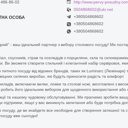
 486-86-02
http://www.pervy-posudny.co
0504868602@ukr.net
+380504868602
+380504868602
+380504868602
ний" - ваш ідеальний партнер з вибору столового посуду! Ми пост
піал, соусників, страв та оселедців з порцеляни, скла та склокерам
. Ви зможете створити стильний і елегантний набір сервіровок, яки
итного посуду від відомих брендів, таких як Luminarc (Люмінарк) 
цних скляних виробах, які будуть приносити радість та комфорт.
ладів, включаючи вилки, ложки та столові ножі, виготовлені з висок
 що робить його ідеальним вибором для щоденного використання або 
дукції та нашому чудовому обслуговуванні. Ми прагнемо зробити ваш
 підтримки, якщо у вас виникнуть запитання або буде потрібна доп
 посуду, де ви знайдете все необхідне для створення затишної та с
посуду вже сьогодні!