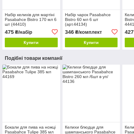
Набір келихів для мартіні
Набір чарок Pasabahce
Кели
Pasabahce Bistro 170 мл 6
Bistro 60 мл 6 шт
Bist
шт (44410)
(арт.44134)
444
475
346
427
₴/набір
₴/комплект
Купити
Купити
Подібні товари компанії
Бокали для пива на ножці
Келихи блюдце для
Кели
Pasabahce Tulipe 385 мл
шампанського Pasabahce
Pasa