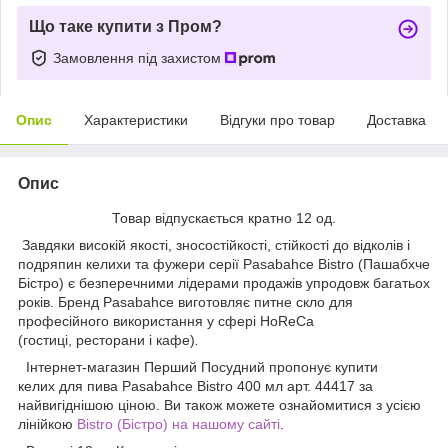
Що таке купити з Пром?
Замовлення під захистом
Опис
Характеристики
Відгуки про товар
Доставка
Опис
Товар відпускається кратно 12 од.
Завдяки високій якості, зносостійкості, стійкості до відколів і
подряпин келихи та фужери серії Pasabahce Bistro (Пашабхче
Бістро) є безперечними лідерами продажів упродовж багатьох
років. Бренд Pasabahce виготовляє питне скло для
професійного використання у сфері HoReCa
(гостиці, ресторани і кафе)
.
Інтернет-магазин Перший Посудний пропонує купити
келих для пива Pasabahce Bistro 400 мл арт. 44417 за
найвигіднішою ціною. Ви також можете ознайомитися з усією
лінійкою
Bistro (Бістро) на нашому сайті
.