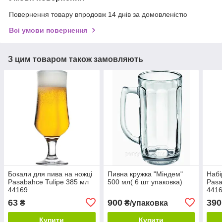
Повернення товару впродовж 14 днів за домовленістю
Всі умови повернення
З цим товаром також замовляють
Бокали для пива на ножці
Пивна кружка "Міндем"
Набі
Pasabahce Tulipe 385 мл
500 мл( 6 шт упаковка)
Pasa
44169
441
63
900
390
₴
₴/упаковка
Купити
Купити