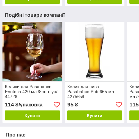
Подібні товари компанії
Келихи для Pasabahce
Келих для пива
Кели
Enoteca 420 мл /8шт в уп/
Pasabahce Pub 665 мл
Pasa
44728
42756s/l
мл /
114
95
115
₴/упаковка
₴
Купити
Купити
Про нас