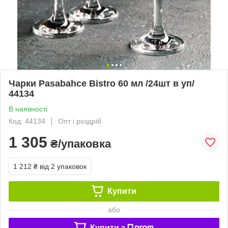
Чарки Pasabahce Bistro 60 мл /24шт в уп/
44134
В наявності
Код: 44134
Опт і роздріб
1 305
₴/упаковка
1 212 ₴
від 2 упаковок
Купити
або
Купити з