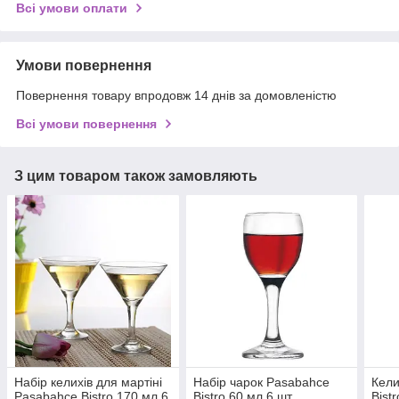
Всі умови оплати
Умови повернення
Повернення товару впродовж 14 днів за домовленістю
Всі умови повернення
З цим товаром також замовляють
Набір келихів для мартіні
Набір чарок Pasabahce
Кели
Pasabahce Bistro 170 мл 6
Bistro 60 мл 6 шт
Bist