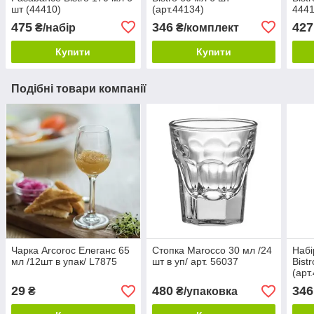
шт (44410)
(арт.44134)
444
475
346
427
₴/набір
₴/комплект
Купити
Купити
Подібні товари компанії
Чарка Arcoroc Елеганс 65
Стопка Marocco 30 мл /24
Набі
мл /12шт в упак/ L7875
шт в уп/ арт. 56037
Bist
(арт
29
480
346
₴
₴/упаковка