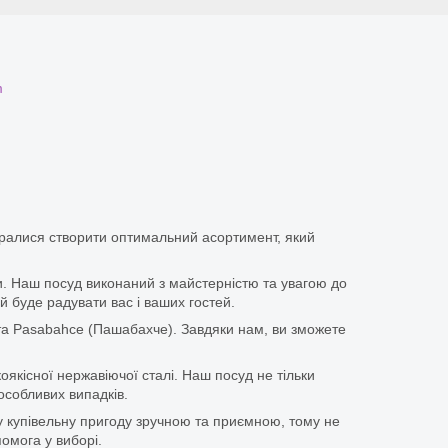
m
аралися створити оптимальний асортимент, який
іки. Наш посуд виконаний з майстерністю та увагою до
й буде радувати вас і ваших гостей.
та Pasabahce (Пашабахче). Завдяки нам, ви зможете
оякісної нержавіючої сталі. Наш посуд не тільки
особливих випадків.
у купівельну пригоду зручною та приємною, тому не
омога у виборі.