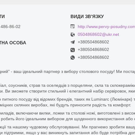
 486-86-02
http://www.pervy-posudny.co
0504868602@ukr.net
+380504868602
+380504868602
+380504868602
ний" - ваш ідеальний партнер з вибору столового посуду! Ми пост
піал, соусників, страв та оселедців з порцеляни, скла та склокерам
. Ви зможете створити стильний і елегантний набір сервіровок, яки
итного посуду від відомих брендів, таких як Luminarc (Люмінарк) 
цних скляних виробах, які будуть приносити радість та комфорт.
ладів, включаючи вилки, ложки та столові ножі, виготовлені з висок
 що робить його ідеальним вибором для щоденного використання або 
дукції та нашому чудовому обслуговуванні. Ми прагнемо зробити ваш
 підтримки, якщо у вас виникнуть запитання або буде потрібна доп