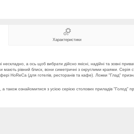
Характеристики
і нескладно, а ось щоб вибрати дійсно якісні, надійні та зовні прив
и мають рівний блиск, вони симетричні з округлими краями. Серія с
ері HoReCa (для готелів, ресторанів та кафе). Ложки "Глад" призн
, а також ознайомитися з усією серією столових приладів "Голод" 