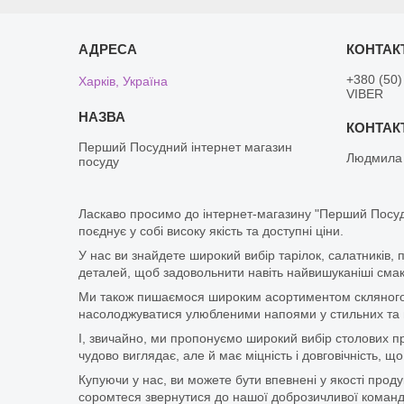
+380 (50)
Харків, Україна
VIBER
Перший Посудний інтернет магазин
Людмила
посуду
Ласкаво просимо до інтернет-магазину "Перший Посуд
поєднує у собі високу якість та доступні ціни.
У нас ви знайдете широкий вибір тарілок, салатників, 
деталей, щоб задовольнити навіть найвишуканіші смаки
Ми також пишаємося широким асортиментом скляного п
насолоджуватися улюбленими напоями у стильних та мі
І, звичайно, ми пропонуємо широкий вибір столових при
чудово виглядає, але й має міцність і довговічність,
Купуючи у нас, ви можете бути впевнені у якості про
соромтеся звернутися до нашої доброзичливої команди