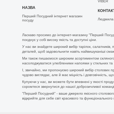
VIBER
Перший Посудний інтернет магазин
Людмила
посуду
Ласкаво просимо до інтернет-магазину "Перший Посуд
поєднує у собі високу якість та доступні ціни.
У нас ви знайдете широкий вибір тарілок, салатників, 
деталей, щоб задовольнити навіть найвишуканіші смаки
Ми також пишаємося широким асортиментом скляного п
насолоджуватися улюбленими напоями у стильних та мі
І, звичайно, ми пропонуємо широкий вибір столових при
чудово виглядає, але й має міцність і довговічність,
Купуючи у нас, ви можете бути впевнені у якості про
соромтеся звернутися до нашої доброзичливої команди
"Перший Посудний" - ваше джерело якісного столового
відкрийте для себе світ красивого та функціонального 