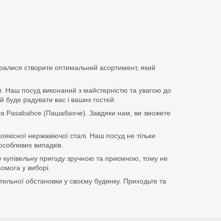
аралися створити оптимальний асортимент, який
іки. Наш посуд виконаний з майстерністю та увагою до
й буде радувати вас і ваших гостей.
та Pasabahce (Пашабахче). Завдяки нам, ви зможете
оякісної нержавіючої сталі. Наш посуд не тільки
особливих випадків.
у купівельну пригоду зручною та приємною, тому не
омога у виборі.
тильної обстановки у своєму будинку. Приходьте та