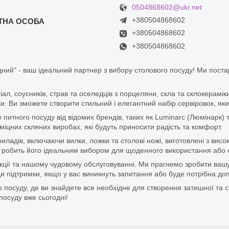
0504868602@ukr.net
+380504868602
+380504868602
+380504868602
ний" - ваш ідеальний партнер з вибору столового посуду! Ми пост
піал, соусників, страв та оселедців з порцеляни, скла та склокерам
. Ви зможете створити стильний і елегантний набір сервіровок, яки
итного посуду від відомих брендів, таких як Luminarc (Люмінарк) 
цних скляних виробах, які будуть приносити радість та комфорт.
ладів, включаючи вилки, ложки та столові ножі, виготовлені з висок
 що робить його ідеальним вибором для щоденного використання або 
дукції та нашому чудовому обслуговуванні. Ми прагнемо зробити ваш
 підтримки, якщо у вас виникнуть запитання або буде потрібна доп
 посуду, де ви знайдете все необхідне для створення затишної та с
посуду вже сьогодні!