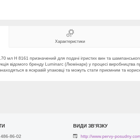
Характеристики
170 мл Н 8161 призначений для подачі ігристих вин та шампансько
одукція відомого бренду Luminarc (Люмінарк) у процесі виробництва
и знаходяться в яскравій упаковці та можуть стати приємним та кор
 486-86-02
http://www.pervy-posudny.co