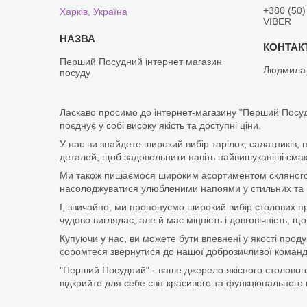
+380 (50)
Харків, Україна
VIBER
Перший Посудний інтернет магазин
Людмила
посуду
Ласкаво просимо до інтернет-магазину "Перший Посуд
поєднує у собі високу якість та доступні ціни.
У нас ви знайдете широкий вибір тарілок, салатників, 
деталей, щоб задовольнити навіть найвишуканіші смаки
Ми також пишаємося широким асортиментом скляного п
насолоджуватися улюбленими напоями у стильних та мі
І, звичайно, ми пропонуємо широкий вибір столових при
чудово виглядає, але й має міцність і довговічність,
Купуючи у нас, ви можете бути впевнені у якості про
соромтеся звернутися до нашої доброзичливої команди
"Перший Посудний" - ваше джерело якісного столового
відкрийте для себе світ красивого та функціонального 