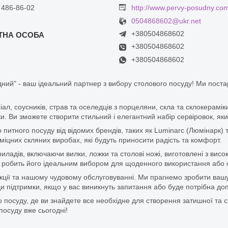
 486-86-02
http://www.pervy-posudny.co
0504868602@ukr.net
+380504868602
+380504868602
+380504868602
ний" - ваш ідеальний партнер з вибору столового посуду! Ми пост
піал, соусників, страв та оселедців з порцеляни, скла та склокерам
. Ви зможете створити стильний і елегантний набір сервіровок, яки
итного посуду від відомих брендів, таких як Luminarc (Люмінарк) 
цних скляних виробах, які будуть приносити радість та комфорт.
ладів, включаючи вилки, ложки та столові ножі, виготовлені з висок
 що робить його ідеальним вибором для щоденного використання або 
дукції та нашому чудовому обслуговуванні. Ми прагнемо зробити ваш
 підтримки, якщо у вас виникнуть запитання або буде потрібна доп
 посуду, де ви знайдете все необхідне для створення затишної та с
посуду вже сьогодні!