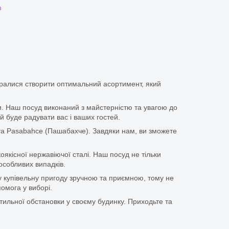
m
аралися створити оптимальний асортимент, який
іки. Наш посуд виконаний з майстерністю та увагою до
й буде радувати вас і ваших гостей.
та Pasabahce (Пашабахче). Завдяки нам, ви зможете
оякісної нержавіючої сталі. Наш посуд не тільки
особливих випадків.
у купівельну пригоду зручною та приємною, тому не
омога у виборі.
тильної обстановки у своєму будинку. Приходьте та