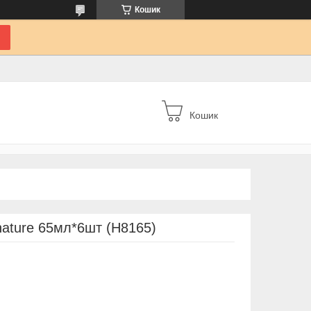
Кошик
Кошик
nature 65мл*6шт (Н8165)