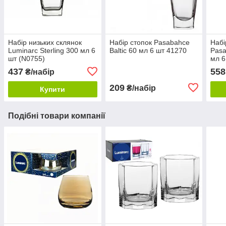
Набір низьких склянок
Набір стопок Pasabahce
Набі
Luminarc Sterling 300 мл 6
Baltic 60 мл 6 шт 41270
Pasa
шт (N0755)
мл 6
437
558
₴/набір
209
₴/набір
Купити
Подібні товари компанії