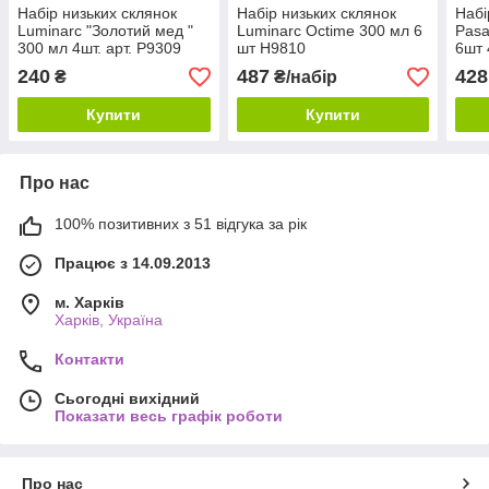
Набір низьких склянок
Набір низьких склянок
Набі
Luminarc "Золотий мед "
Luminarc Octime 300 мл 6
Pasa
300 мл 4шт. арт. P9309
шт Н9810
6шт 
240
487
428
₴
₴/набір
Купити
Купити
Про нас
100% позитивних з 51 відгука за рік
Працює з 14.09.2013
м. Харків
Харків, Україна
Контакти
Сьогодні вихідний
Показати весь графік роботи
Про нас