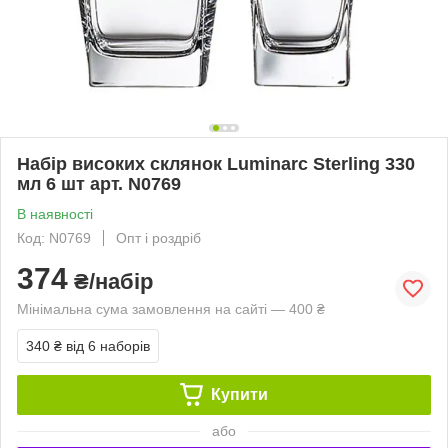
Набір високих склянок Luminarc Sterling 330
мл 6 шт арт. N0769
В наявності
Код: N0769
Опт і роздріб
374
₴/набір
Мінімальна сума замовлення на сайті — 400 ₴
340 ₴
від 6 наборів
Купити
або