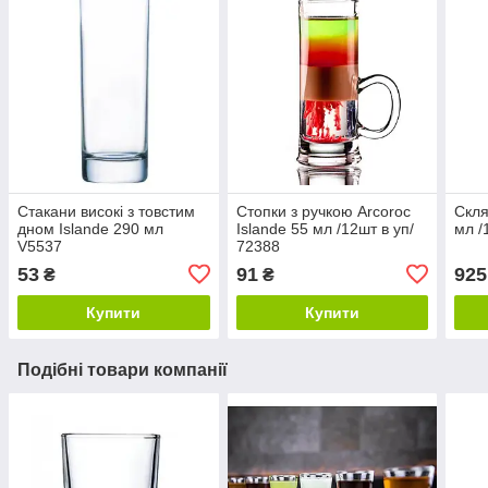
Стакани високі з товстим
Стопки з ручкою Arcoroc
Скля
дном Islande 290 мл
Islande 55 мл /12шт в уп/
мл /
V5537
72388
53
91
925
₴
₴
Купити
Купити
Подібні товари компанії