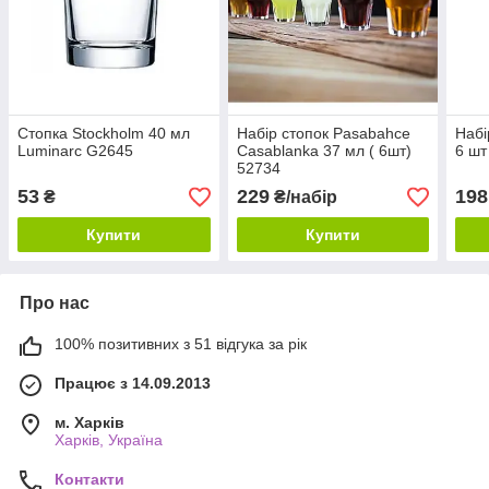
Стопка Stockholm 40 мл
Набір стопок Pasabahce
Набі
Luminarc G2645
Casablanka 37 мл ( 6шт)
6 шт
52734
53
229
198
₴
₴/набір
Купити
Купити
Про нас
100% позитивних з 51 відгука за рік
Працює з 14.09.2013
м. Харків
Харків, Україна
Контакти