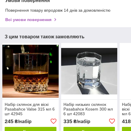
Умови повернення
Повернення товару впродовж 14 днів за домовленістю
Всі умови повернення
З цим товаром також замовляють
Набір склянок для віскі
Набір низьких склянок
Набі
Pasabahce Valse 315 мл 6
Pasabahce Kosem 300 мл
віск
шт 42945
6 шт 42083
мл 6
245
335
418
₴/набір
₴/набір