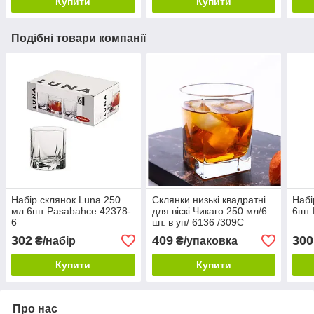
Купити
Купити
Подібні товари компанії
Набір склянок Luna 250
Склянки низькі квадратні
Набі
мл 6шт Pasabahce 42378-
для віскі Чикаго 250 мл/6
6шт 
6
шт. в уп/ 6136 /309С
302
409
300
₴/набір
₴/упаковка
Купити
Купити
Про нас