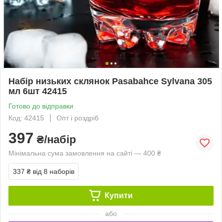
Набір низьких склянок Pasabahce Sylvana 305
мл 6шт 42415
Готово до відправки
Код: 42415
Опт і роздріб
397
₴/набір
Мінімальна сума замовлення на сайті — 400 ₴
337 ₴
від 8 наборів
Купити
або