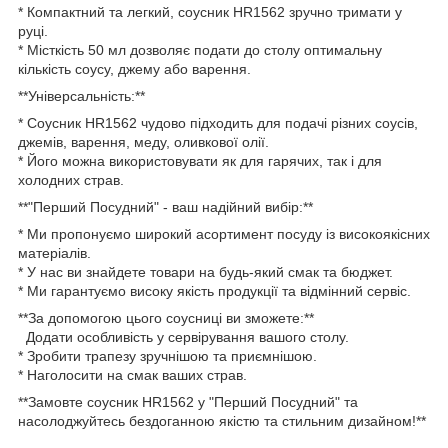
* Компактний та легкий, соусник HR1562 зручно тримати у
руці.
* Місткість 50 мл дозволяє подати до столу оптимальну
кількість соусу, джему або варення.
**Універсальність:**
* Соусник HR1562 чудово підходить для подачі різних соусів,
джемів, варення, меду, оливкової олії.
* Його можна використовувати як для гарячих, так і для
холодних страв.
**"Перший Посудний" - ваш надійний вибір:**
* Ми пропонуємо широкий асортимент посуду із високоякісних
матеріалів.
* У нас ви знайдете товари на будь-який смак та бюджет.
* Ми гарантуємо високу якість продукції та відмінний сервіс.
**За допомогою цього соусниці ви зможете:**
Додати особливість у сервірування вашого столу.
* Зробити трапезу зручнішою та приємнішою.
* Наголосити на смак ваших страв.
**Замовте соусник HR1562 у "Перший Посудний" та
насолоджуйтесь бездоганною якістю та стильним дизайном!**