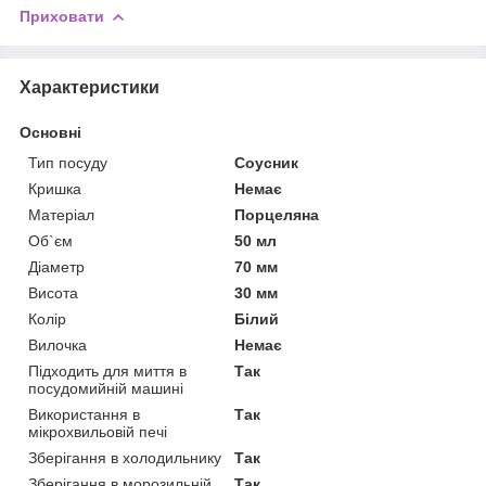
Приховати
Характеристики
Основні
Тип посуду
Соусник
Кришка
Немає
Матеріал
Порцеляна
Об`єм
50 мл
Діаметр
70 мм
Висота
30 мм
Колір
Білий
Вилочка
Немає
Підходить для миття в
Так
посудомийній машині
Використання в
Так
мікрохвильовій печі
Зберігання в холодильнику
Так
Зберігання в морозильній
Так