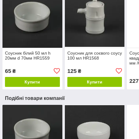
Соусник білий 50 мл h
Соусник для соєвого соусу
Соус
20мм d 70мм HR1559
100 мл HR1568
квад
мм /
65
125
₴
₴
227
Купити
Купити
Подібні товари компанії