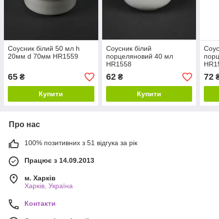
Соусник білий 50 мл h
Соусник білий
Соус
20мм d 70мм HR1559
порцеляновий 40 мл
порц
HR1558
HR1
65
62
72
₴
₴
Купити
Купити
Про нас
100% позитивних з 51 відгука за рік
Працює з 14.09.2013
м. Харків
Харків, Україна
Контакти