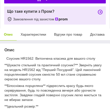
Що таке купити з Пром?
Замовлення під захистом
Опис
Характеристики
Відгуки про товар
Доставка
Опис
Соусник HR1562: Витончена класика для вашого столу
**Шукаєте стильний та практичний соусник?** Зверніть увагу
на модель HR1562 від "Перший Посудний". Цей лаконічний
порцеляновий соусник ємністю 50 мл стане справжньою
окрасою вашого столу.
**Білосніжна порцеляна** підкреслить красу будь-якого
сервірування, будь то повсякденна вечеря або урочисте
застілля. Завдяки гладкій поверхні соусник легко миється та
не вбирає запахи.
**Ідеальний розмір:**