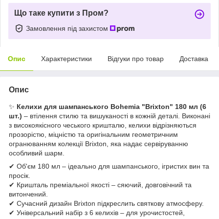
Що таке купити з Пром?
Замовлення під захистом
Опис
Характеристики
Відгуки про товар
Доставка
Опис
✨
Келихи для шампанського Bohemia "Brixton" 180 мл (6
шт.)
– втілення стилю та вишуканості в кожній деталі. Виконані
з високоякісного чеського кришталю, келихи відрізняються
прозорістю, міцністю та оригінальним геометричним
огранюванням колекції Brixton, яка надає сервіруванню
особливий шарм.
✔ Об'єм 180 мл – ідеально для шампанського, ігристих вин та
просік.
✔ Кришталь преміальної якості – сяючий, довговічний та
витончений.
✔ Сучасний дизайн Brixton підкреслить святкову атмосферу.
✔ Універсальний набір з 6 келихів – для урочистостей,