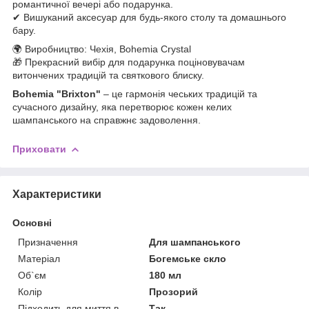
романтичної вечері або подарунка.
✔ Вишуканий аксесуар для будь-якого столу та домашнього
бару.
🌍 Виробництво: Чехія, Bohemia Crystal
🎁 Прекрасний вибір для подарунка поціновувачам
витончених традицій та святкового блиску.
Bohemia "Brixton"
– це гармонія чеських традицій та
сучасного дизайну, яка перетворює кожен келих
шампанського на справжнє задоволення.
Приховати
Характеристики
Основні
Призначення
Для шампанського
Матеріал
Богемське скло
Об`єм
180 мл
Колір
Прозорий
Підходить для миття в
Так