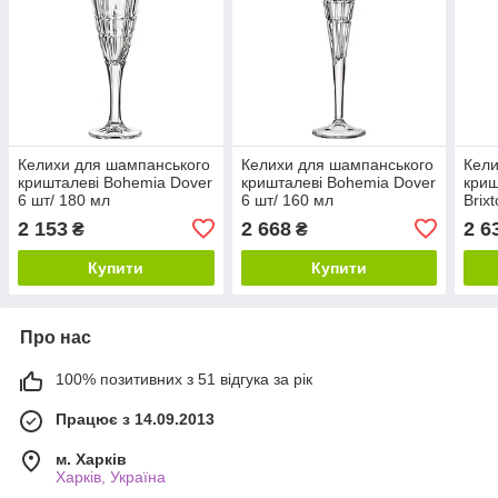
Келихи для шампанського
Келихи для шампанського
Кели
кришталеві Bohemia Dover
кришталеві Bohemia Dover
криш
6 шт/ 180 мл
6 шт/ 160 мл
Brix
10899/15720/180
13000/15720/160
1300
2 153
2 668
2 6
₴
₴
Купити
Купити
Про нас
100% позитивних з 51 відгука за рік
Працює з 14.09.2013
м. Харків
Харків, Україна