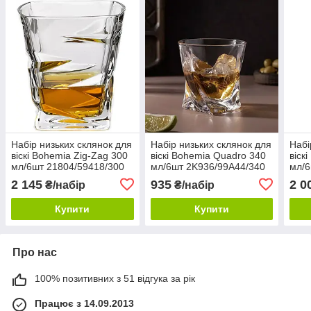
Набір низьких склянок для
Набір низьких склянок для
Набі
віскі Bohemia Zig-Zag 300
віскі Bohemia Quadro 340
віск
мл/6шт 21804/59418/300
мл/6шт 2K936/99A44/340
мл/6
2 145
935
2 0
₴/набір
₴/набір
Купити
Купити
Про нас
100% позитивних з 51 відгука за рік
Працює з 14.09.2013