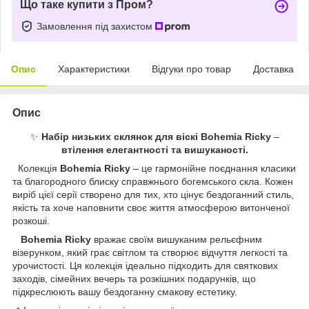
Що таке купити з Пром?
Замовлення під захистом
Опис
Характеристики
Відгуки про товар
Доставка
Опис
✨
Набір низьких склянок для віскі Bohemia Ricky
–
втілення елегантності та вишуканості.
Колекція
Bohemia Ricky
– це гармонійне поєднання класики
та благородного блиску справжнього богемського скла. Кожен
виріб цієї серії створено для тих, хто цінує бездоганний стиль,
якість та хоче наповнити своє життя атмосферою витонченої
розкоші.
Bohemia Ricky
вражає своїм вишуканим рельєфним
візерунком, який грає світлом та створює відчуття легкості та
урочистості. Ця колекція ідеально підходить для святкових
заходів, сімейних вечерь та розкішних подарунків, що
підкреслюють вашу бездоганну смакову естетику.