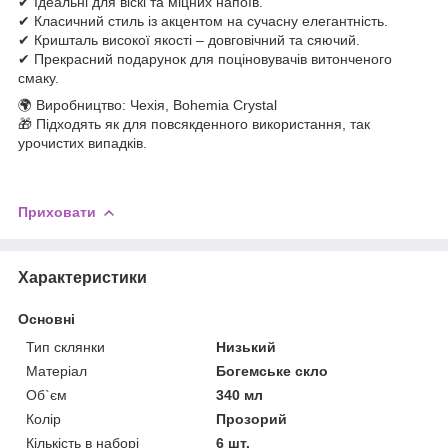
✔ Ідеальні для віскі та міцних напоїв.
✔ Класичний стиль із акцентом на сучасну елегантність.
✔ Кришталь високої якості – довговічний та сяючий.
✔ Прекрасний подарунок для поціновувачів витонченого
смаку.
🌍 Виробництво: Чехія, Bohemia Crystal
🎁 Підходять як для повсякденного використання, так
урочистих випадків.
Приховати
Характеристики
Основні
Тип склянки
Низький
Матеріал
Богемське скло
Об`єм
340 мл
Колір
Прозорий
Кількість в наборі
6 шт.