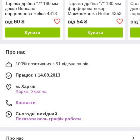
Тарілка дрібна "7" 180 мм
Тарілка дрібна "7" 180 мм
Сала
декор Версаче
фарфорова декор
деко
порцелянова Helios 4313
Мак+ромашка Helios 4353
порц
60
54
від
₴
від
₴
від
Купити
Купити
Про нас
100% позитивних з 51 відгука за рік
Працює з 14.09.2013
м. Харків
Харків, Україна
Контакти
Сьогодні вихідний
Показати весь графік роботи
Про нас