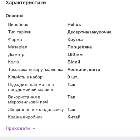
Характеристики
Основні
Виробник
Helios
Тип тарілки
Десертна/закусочна
Форма
Кругла
Матеріал
Порцеляна
Діаметр
180 мм
Колір
Білий
Тематика декору, малюнка
Рослини, квіти
Кількість в наборі
0 шт.
Підходить для миття в
Так
посудомийній машині
Використання в
Так
мікрохвильовій печі
Зберігання в холодильнику
Так
Країна виробник
Китай
Приховати