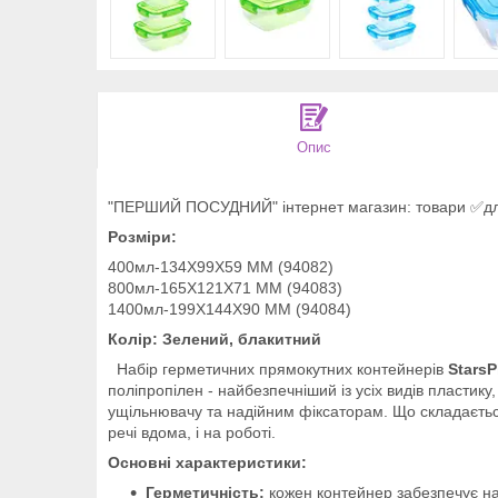
Опис
"ПЕРШИЙ ПОСУДНИЙ" інтернет магазин: товари ✅для к
Розміри:
400мл-134X99X59 MM (94082)
800мл-165X121X71 MM (94083)
1400мл-199X144X90 ММ (94084)
Колір: Зелений, блакитний
Набір герметичних прямокутних контейнерів
StarsP
поліпропілен - найбезпечніший із усіх видів пластик
ущільнювачу та надійним фіксаторам. Що складається 
речі вдома, і на роботі.
Основні характеристики:
Герметичність:
кожен контейнер забезпечує на