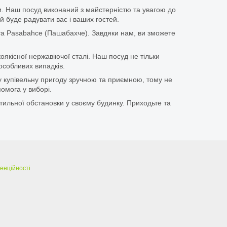
іки. Наш посуд виконаний з майстерністю та увагою до
й буде радувати вас і ваших гостей.
та Pasabahce (Пашабахче). Завдяки нам, ви зможете
оякісної нержавіючої сталі. Наш посуд не тільки
особливих випадків.
у купівельну пригоду зручною та приємною, тому не
омога у виборі.
тильної обстановки у своєму будинку. Приходьте та
енційності