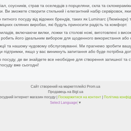
піал, соусників, страв та оселедців з порцеляни, скла та склокерам
. Ви зможете створити стильний і елегантний набір сервіровок, яки
итного посуду від відомих брендів, таких як Luminarc (Люмінарк) 
цних скляних виробах, які будуть приносити радість та комфорт.
ладів, включаючи вилки, ложки та столові ножі, виготовлені з висок
 що робить його ідеальним вибором для щоденного використання або 
дукції та нашому чудовому обслуговуванні. Ми прагнемо зробити ваш
 підтримки, якщо у вас виникнуть запитання або буде потрібна доп
 посуду, де ви знайдете все необхідне для створення затишної та с
посуду вже сьогодні!
Сайт створений на маркетплейсі
Prom.ua
Продавець на Bigl.ua
Перший Посудний інтернет магазин посуду |
Поскаржитися на контент
|
Політика конфід
Select Language
▼