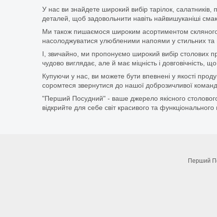
У нас ви знайдете широкий вибір тарілок, салатників, 
деталей, щоб задовольнити навіть найвишуканіші смаки
Ми також пишаємося широким асортиментом скляного п
насолоджуватися улюбленими напоями у стильних та мі
І, звичайно, ми пропонуємо широкий вибір столових при
чудово виглядає, але й має міцність і довговічність,
Купуючи у нас, ви можете бути впевнені у якості про
соромтеся звернутися до нашої доброзичливої команди
"Перший Посудний" - ваше джерело якісного столового
відкрийте для себе світ красивого та функціонального 