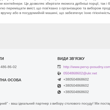
и контейнери. Це дозволяє зберігати якомога дрібніші порції, так і б
ко переміщати вміст, що пов'язано з організацією та вибором проду
ручну або в посудомийній машині, що забезпечує їхню гігієнічність
 486-86-02
http://www.pervy-posudny.co
0504868602@ukr.net
+380504868602
+380504868602
+380504868602
ний" - ваш ідеальний партнер з вибору столового посуду! Ми пост